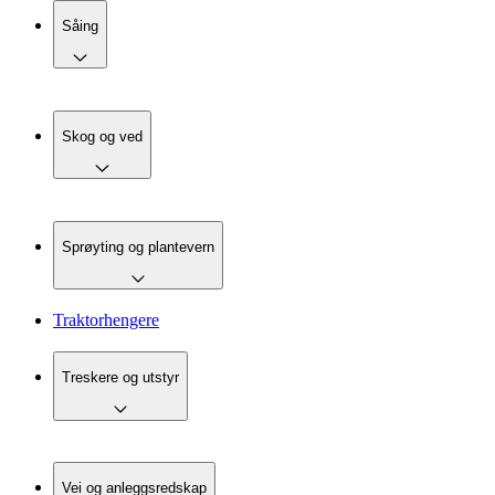
Såing
Skog og ved
Sprøyting og plantevern
Traktorhengere
Treskere og utstyr
Vei og anleggsredskap