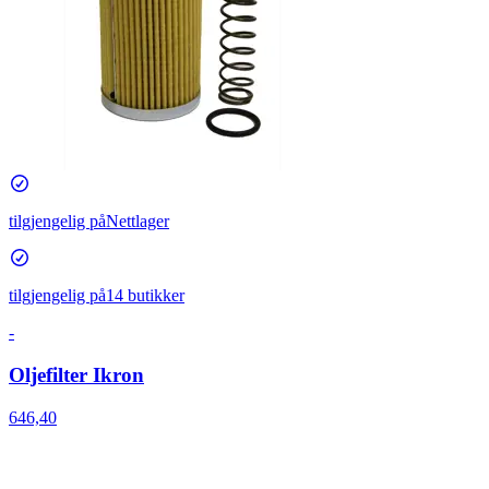
tilgjengelig på
Nettlager
tilgjengelig på
14 butikker
-
Oljefilter Ikron
646,40