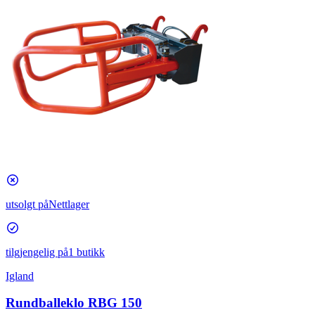
utsolgt på
Nettlager
tilgjengelig på
1 butikk
Igland
Rundballeklo RBG 150