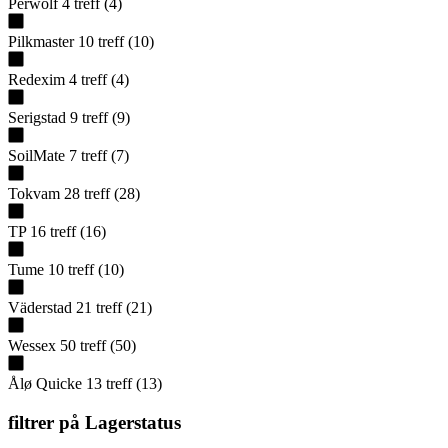
Perwolf
4
treff
(
4
)
Pilkmaster
10
treff
(
10
)
Redexim
4
treff
(
4
)
Serigstad
9
treff
(
9
)
SoilMate
7
treff
(
7
)
Tokvam
28
treff
(
28
)
TP
16
treff
(
16
)
Tume
10
treff
(
10
)
Väderstad
21
treff
(
21
)
Wessex
50
treff
(
50
)
Ålø Quicke
13
treff
(
13
)
filtrer på
Lagerstatus