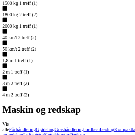
1500 kg
1
treff
(
1
)
1800 kg
2
treff
(
2
)
2000 kg
1
treff
(
1
)
40 km/t
2
treff
(
2
)
50 km/t
2
treff
(
2
)
1,8 m
1
treff
(
1
)
2 m
1
treff
(
1
)
3 m
2
treff
(
2
)
4 m
2
treff
(
2
)
Maskin og redskap
Vis
alle
Fôrhåndtering
Gjødsling
Grashåndtering
Jordbearbeiding
Kompaktla
og redskap
Løfteutstyr
Nyttekjøretøy
Park og