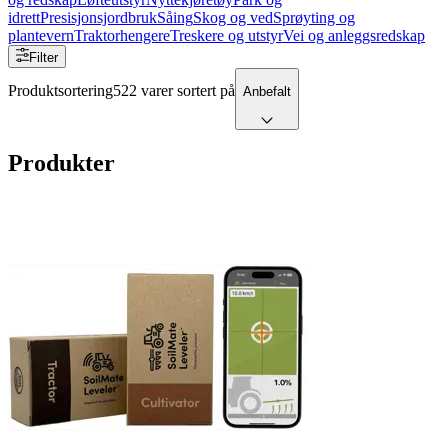
idrett
Presisjonsjordbruk
Såing
Skog og ved
Sprøyting og
plantevern
Traktorhengere
Treskere og utstyr
Vei og anleggsredskap
Filter
Produktsortering
522 varer sortert på
Anbefalt
Produkter