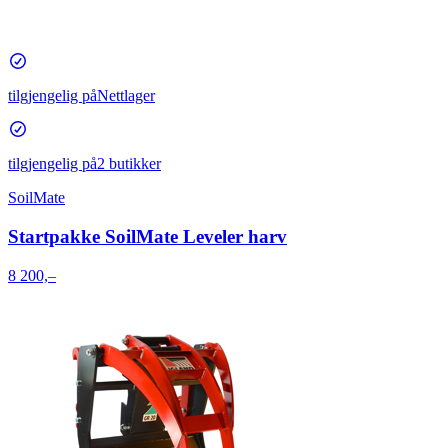
tilgjengelig på
Nettlager
tilgjengelig på
2 butikker
SoilMate
Startpakke SoilMate Leveler harv
8 200,–