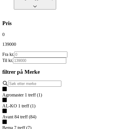
Pris
0
139000
Fra kr.
Til kr.
filtrer på
Merke
Agromaster
1
treff
(
1
)
AL-KO
1
treff
(
1
)
Avant
84
treff
(
84
)
Bema
7
treff
(
7
)