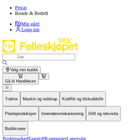
Privat
Bonde & Bedrift
Min gård
Logg inn
Velg min butikk
Gå til
Handlekurv
Traktor
Maskin og redskap
Kraftfôr og tilskuddsfôr
Planteproduksjon
Innendørsmekanisering
Drift og rekvisita
Butikkvarer
Bruktmarked
Fagstoff
Kampanjer
Lagersalg