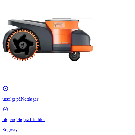
utsolgt på
Nettlager
tilgjengelig på
1 butikk
Segway