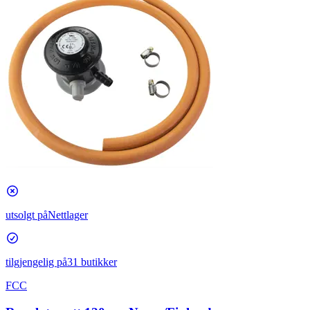
utsolgt på
Nettlager
tilgjengelig på
31 butikker
FCC