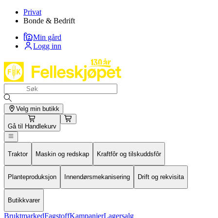
Privat
Bonde & Bedrift
Min gård
Logg inn
Velg min butikk
Gå til
Handlekurv
Traktor
Maskin og redskap
Kraftfôr og tilskuddsfôr
Planteproduksjon
Innendørsmekanisering
Drift og rekvisita
Butikkvarer
Bruktmarked
Fagstoff
Kampanjer
Lagersalg