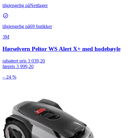
tilgjengelig på
Nettlager
tilgjengelig på
69 butikker
3M
Hørselvern Peltor WS Alert X+ med hodebøyle
rabattert pris
3 039,20
førpris
3 999,20
– 24 %