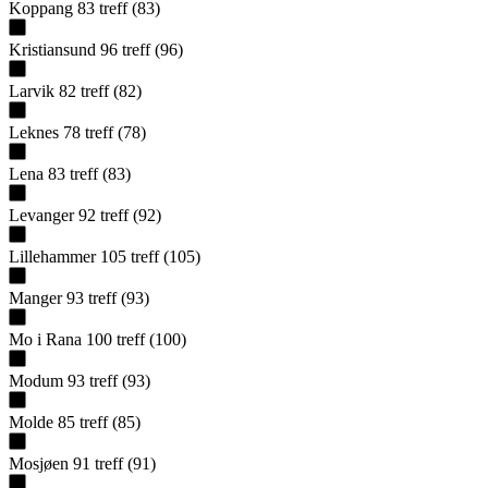
Koppang
83
treff
(
83
)
Kristiansund
96
treff
(
96
)
Larvik
82
treff
(
82
)
Leknes
78
treff
(
78
)
Lena
83
treff
(
83
)
Levanger
92
treff
(
92
)
Lillehammer
105
treff
(
105
)
Manger
93
treff
(
93
)
Mo i Rana
100
treff
(
100
)
Modum
93
treff
(
93
)
Molde
85
treff
(
85
)
Mosjøen
91
treff
(
91
)