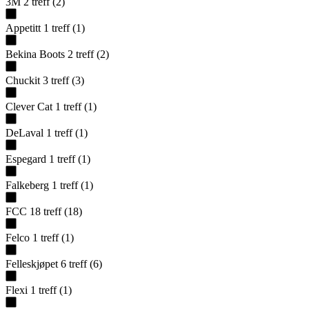
3M
2
treff
(
2
)
Appetitt
1
treff
(
1
)
Bekina Boots
2
treff
(
2
)
Chuckit
3
treff
(
3
)
Clever Cat
1
treff
(
1
)
DeLaval
1
treff
(
1
)
Espegard
1
treff
(
1
)
Falkeberg
1
treff
(
1
)
FCC
18
treff
(
18
)
Felco
1
treff
(
1
)
Felleskjøpet
6
treff
(
6
)
Flexi
1
treff
(
1
)