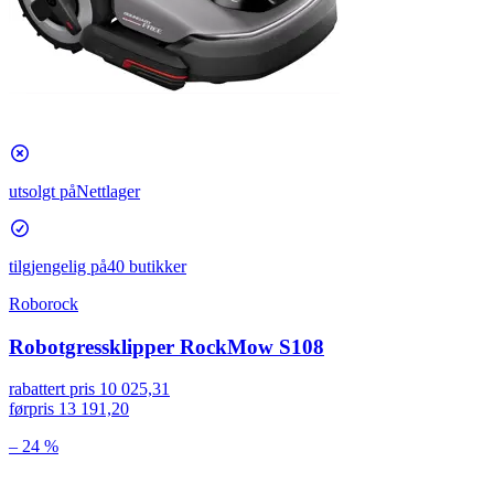
utsolgt på
Nettlager
tilgjengelig på
40 butikker
Roborock
Robotgressklipper RockMow S108
rabattert pris
10 025,31
førpris
13 191,20
– 24 %