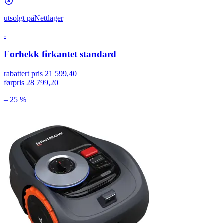
utsolgt på
Nettlager
-
Forhekk firkantet standard
rabattert pris
21 599,40
førpris
28 799,20
– 25 %