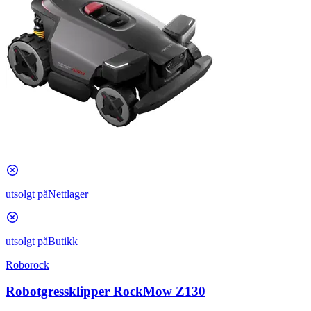
utsolgt på
Nettlager
utsolgt på
Butikk
Roborock
Robotgressklipper RockMow Z130