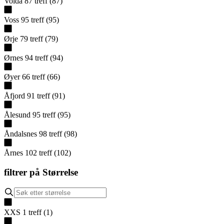
Volda
87
treff
(
87
)
Voss
95
treff
(
95
)
Ørje
79
treff
(
79
)
Ørnes
94
treff
(
94
)
Øyer
66
treff
(
66
)
Åfjord
91
treff
(
91
)
Ålesund
95
treff
(
95
)
Åndalsnes
98
treff
(
98
)
Årnes
102
treff
(
102
)
filtrer på
Størrelse
XXS
1
treff
(
1
)