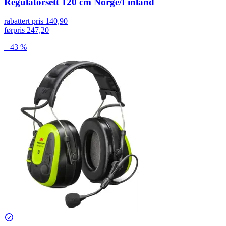
Regulatorsett 120 cm Norge/Finland
rabattert pris
140,90
førpris
247,20
– 43 %