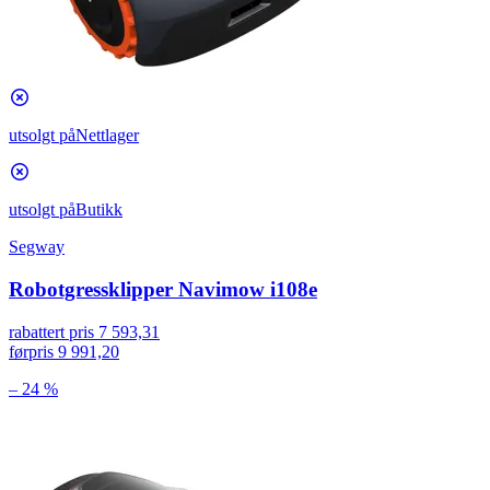
utsolgt på
Nettlager
utsolgt på
Butikk
Segway
Robotgressklipper Navimow i108e
rabattert pris
7 593,31
førpris
9 991,20
– 24 %