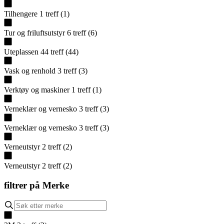
Tilhengere
1
treff
(
1
)
Tur og friluftsutstyr
6
treff
(
6
)
Uteplassen
44
treff
(
44
)
Vask og renhold
3
treff
(
3
)
Verktøy og maskiner
1
treff
(
1
)
Verneklær og vernesko
3
treff
(
3
)
Verneklær og vernesko
3
treff
(
3
)
Verneutstyr
2
treff
(
2
)
Verneutstyr
2
treff
(
2
)
filtrer på
Merke