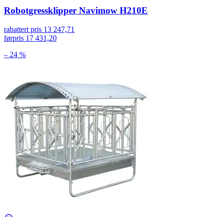
Robotgressklipper Navimow H210E
rabattert pris
13 247,71
førpris
17 431,20
– 24 %