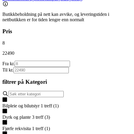
Butikkbeholdning på nett kan avvike, og leveringstiden i
nettbutikken er for tiden lengre enn normalt
Pris
8
22490
Fra kr.
Til kr.
filtrer på
Kategori
Bilpleie og bilutstyr
1
treff
(
1
)
Dyrk og plante
3
treff
(
3
)
Fjørfe rekvisita
1
treff
(
1
)