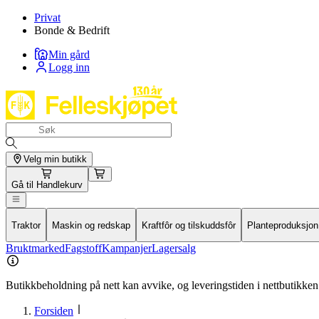
Privat
Bonde & Bedrift
Min gård
Logg inn
Velg min butikk
Gå til
Handlekurv
Traktor
Maskin og redskap
Kraftfôr og tilskuddsfôr
Planteproduksjon
Bruktmarked
Fagstoff
Kampanjer
Lagersalg
Butikkbeholdning på nett kan avvike, og leveringstiden i nettbutikken 
Forsiden