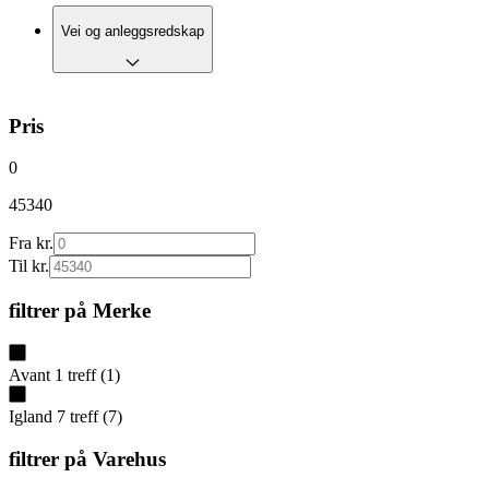
Vei og anleggsredskap
Pris
0
45340
Fra kr.
Til kr.
filtrer på
Merke
Avant
1
treff
(
1
)
Igland
7
treff
(
7
)
filtrer på
Varehus