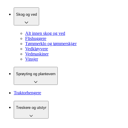
Skog og ved
Alt innen skog og ved
Flishuggere
Tømmerklo og tømmerskjær
Vedkløyvere
Vedmaskiner
Vinsjer
Sprøyting og plantevern
Traktorhengere
Treskere og utstyr