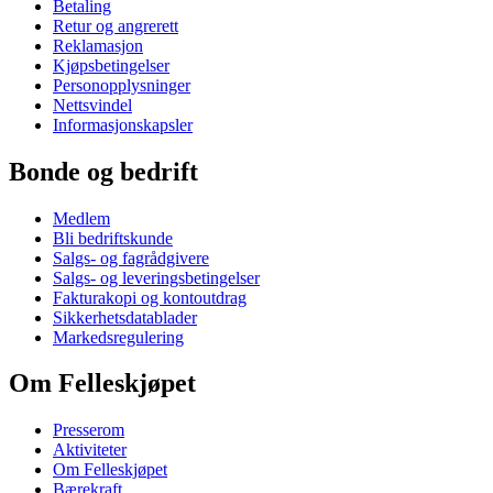
Betaling
Retur og angrerett
Reklamasjon
Kjøpsbetingelser
Personopplysninger
Nettsvindel
Informasjonskapsler
Bonde og bedrift
Medlem
Bli bedriftskunde
Salgs- og fagrådgivere
Salgs- og leveringsbetingelser
Fakturakopi og kontoutdrag
Sikkerhetsdatablader
Markedsregulering
Om Felleskjøpet
Presserom
Aktiviteter
Om Felleskjøpet
Bærekraft