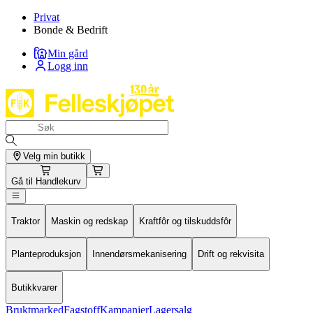
Privat
Bonde & Bedrift
Min gård
Logg inn
Velg min butikk
Gå til
Handlekurv
Traktor
Maskin og redskap
Kraftfôr og tilskuddsfôr
Planteproduksjon
Innendørsmekanisering
Drift og rekvisita
Butikkvarer
Bruktmarked
Fagstoff
Kampanjer
Lagersalg