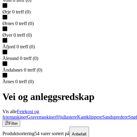
Voss
0
treff
(
0
)
Ørje
0
treff
(
0
)
Ørnes
0
treff
(
0
)
Øyer
0
treff
(
0
)
Åfjord
0
treff
(
0
)
Ålesund
0
treff
(
0
)
Åndalsnes
0
treff
(
0
)
Årnes
0
treff
(
0
)
Vei og anleggsredskap
Vis alle
Feiekost og
feiemaskiner
Gravemaskiner
Hjullastere
Kantklippere
Sandspredere
Snøf
Filter
Produktsortering
54 varer sortert på
Anbefalt