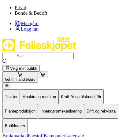
Privat
Bonde & Bedrift
Min gård
Logg inn
Velg min butikk
Gå til
Handlekurv
Traktor
Maskin og redskap
Kraftfôr og tilskuddsfôr
Planteproduksjon
Innendørsmekanisering
Drift og rekvisita
Butikkvarer
Bruktmarked
Fagstoff
Kampanjer
Lagersalg