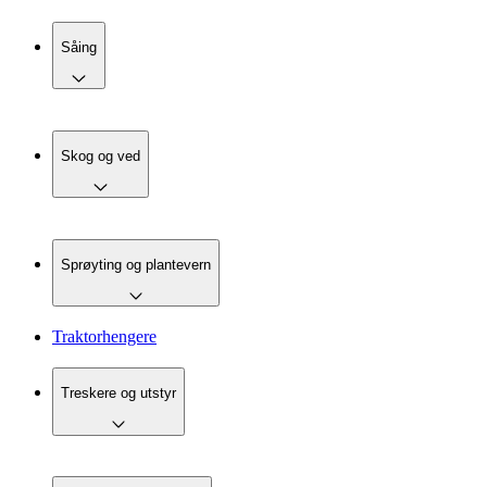
Såing
Skog og ved
Sprøyting og plantevern
Traktorhengere
Treskere og utstyr