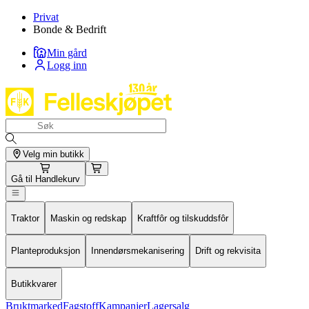
Privat
Bonde & Bedrift
Min gård
Logg inn
Velg min butikk
Gå til
Handlekurv
Traktor
Maskin og redskap
Kraftfôr og tilskuddsfôr
Planteproduksjon
Innendørsmekanisering
Drift og rekvisita
Butikkvarer
Bruktmarked
Fagstoff
Kampanjer
Lagersalg