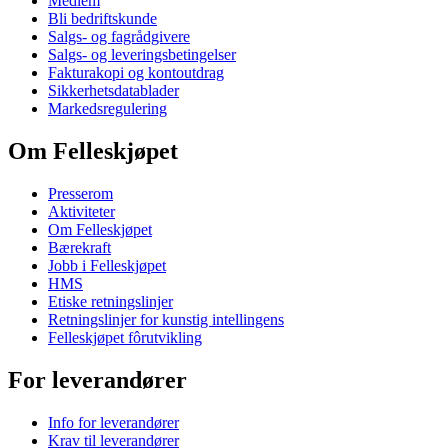
Medlem
Bli bedriftskunde
Salgs- og fagrådgivere
Salgs- og leveringsbetingelser
Fakturakopi og kontoutdrag
Sikkerhetsdatablader
Markedsregulering
Om Felleskjøpet
Presserom
Aktiviteter
Om Felleskjøpet
Bærekraft
Jobb i Felleskjøpet
HMS
Etiske retningslinjer
Retningslinjer for kunstig intellingens
Felleskjøpet fôrutvikling
For leverandører
Info for leverandører
Krav til leverandører