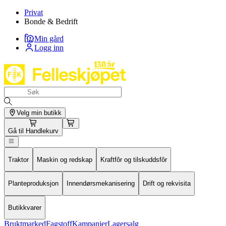
Privat
Bonde & Bedrift
Min gård
Logg inn
Velg min butikk
Gå til
Handlekurv
Traktor
Maskin og redskap
Kraftfôr og tilskuddsfôr
Planteproduksjon
Innendørsmekanisering
Drift og rekvisita
Butikkvarer
Bruktmarked
Fagstoff
Kampanjer
Lagersalg