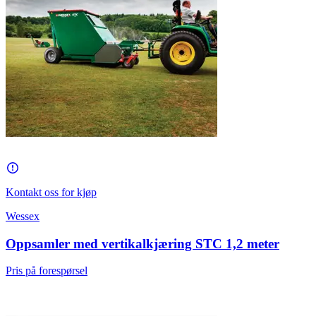
Kontakt oss for kjøp
Wessex
Oppsamler med vertikalkjæring STC 1,2 meter
Pris på forespørsel