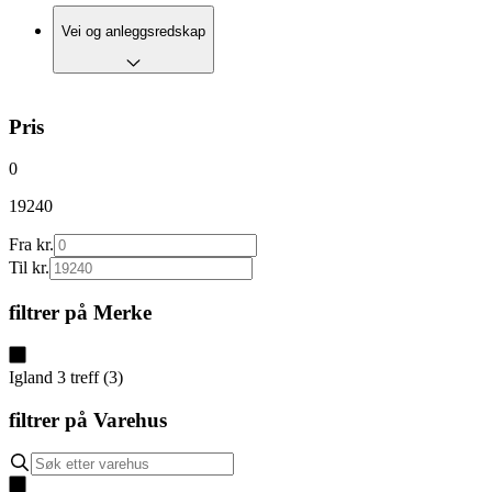
Vei og anleggsredskap
Pris
0
19240
Fra kr.
Til kr.
filtrer på
Merke
Igland
3
treff
(
3
)
filtrer på
Varehus