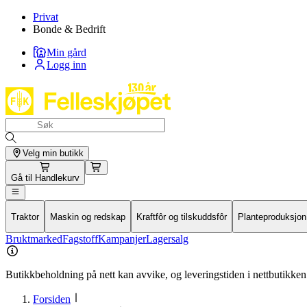
Privat
Bonde & Bedrift
Min gård
Logg inn
Velg min butikk
Gå til
Handlekurv
Traktor
Maskin og redskap
Kraftfôr og tilskuddsfôr
Planteproduksjon
Bruktmarked
Fagstoff
Kampanjer
Lagersalg
Butikkbeholdning på nett kan avvike, og leveringstiden i nettbutikken 
Forsiden