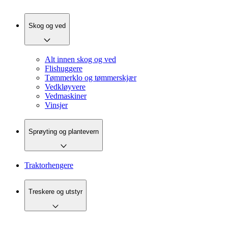
Skog og ved
Alt innen skog og ved
Flishuggere
Tømmerklo og tømmerskjær
Vedkløyvere
Vedmaskiner
Vinsjer
Sprøyting og plantevern
Traktorhengere
Treskere og utstyr