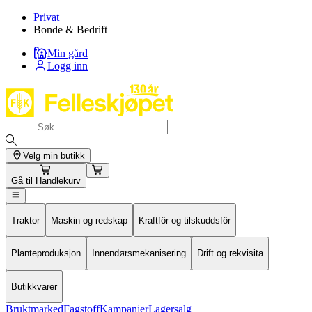
Privat
Bonde & Bedrift
Min gård
Logg inn
Velg min butikk
Gå til
Handlekurv
Traktor
Maskin og redskap
Kraftfôr og tilskuddsfôr
Planteproduksjon
Innendørsmekanisering
Drift og rekvisita
Butikkvarer
Bruktmarked
Fagstoff
Kampanjer
Lagersalg