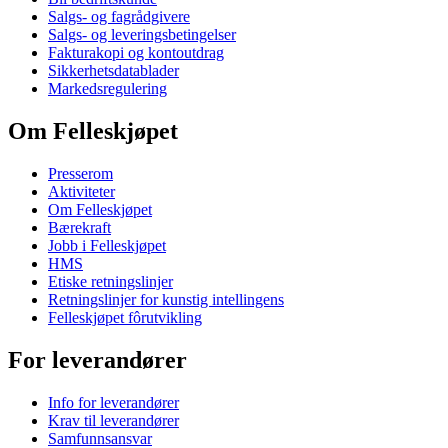
Salgs- og fagrådgivere
Salgs- og leveringsbetingelser
Fakturakopi og kontoutdrag
Sikkerhetsdatablader
Markedsregulering
Om Felleskjøpet
Presserom
Aktiviteter
Om Felleskjøpet
Bærekraft
Jobb i Felleskjøpet
HMS
Etiske retningslinjer
Retningslinjer for kunstig intellingens
Felleskjøpet fôrutvikling
For leverandører
Info for leverandører
Krav til leverandører
Samfunnsansvar