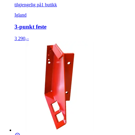
tilgjengelig på
1 butikk
Igland
3-punkt feste
3 290,–