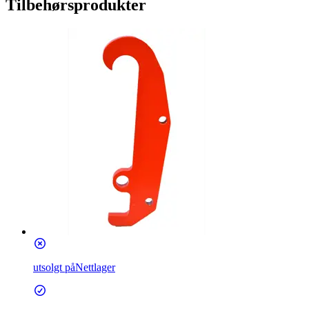
Tilbehørsprodukter
utsolgt på
Nettlager