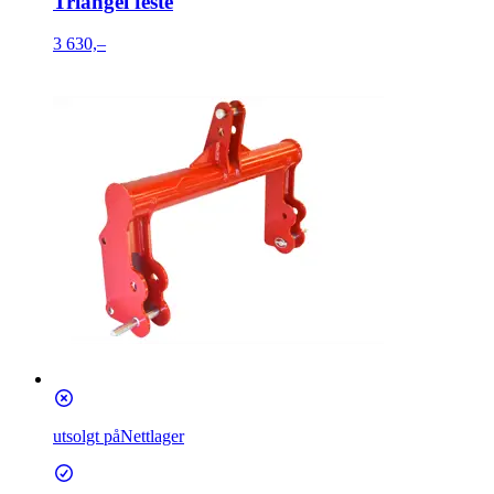
Triangel feste
3 630,–
utsolgt på
Nettlager