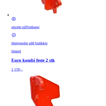
utsolgt på
Nettlager
tilgjengelig på
8 butikker
Igland
Euro kombi feste 2 stk
2 150,–