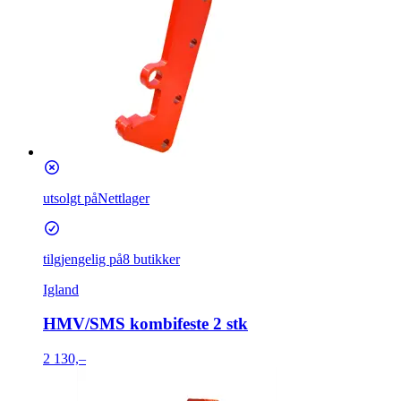
utsolgt på
Nettlager
tilgjengelig på
8 butikker
Igland
HMV/SMS kombifeste 2 stk
2 130,–