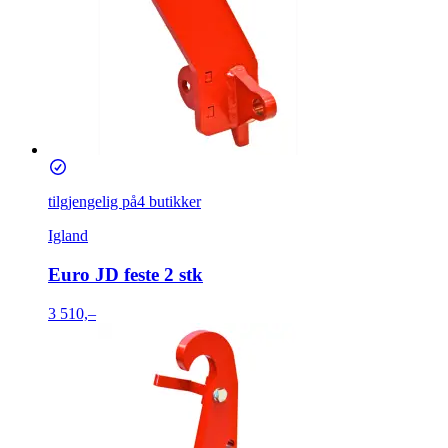
tilgjengelig på
4 butikker
Igland
Euro JD feste 2 stk
3 510,–