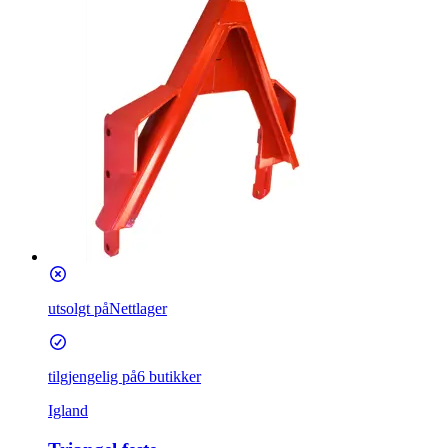
utsolgt på
Nettlager
tilgjengelig på
6 butikker
Igland