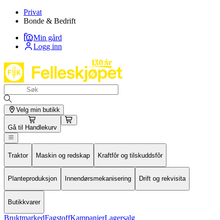
Privat
Bonde & Bedrift
Min gård
Logg inn
Velg min butikk
Gå til
Handlekurv
Traktor
Maskin og redskap
Kraftfôr og tilskuddsfôr
Planteproduksjon
Innendørsmekanisering
Drift og rekvisita
Butikkvarer
Bruktmarked
Fagstoff
Kampanjer
Lagersalg