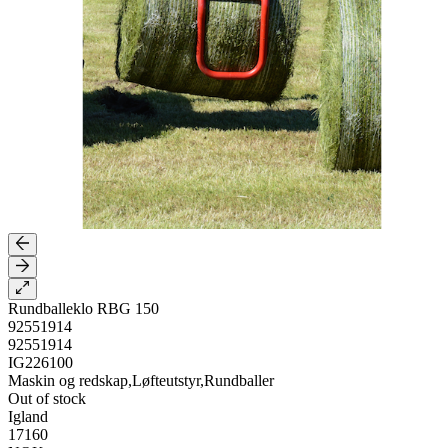
Rundballeklo RBG 150
92551914
92551914
IG226100
Maskin og redskap,Løfteutstyr,Rundballer
Out of stock
Igland
17160