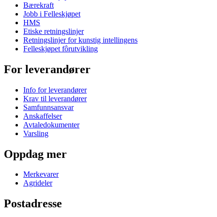
Bærekraft
Jobb i Felleskjøpet
HMS
Etiske retningslinjer
Retningslinjer for kunstig intellingens
Felleskjøpet fôrutvikling
For leverandører
Info for leverandører
Krav til leverandører
Samfunnsansvar
Anskaffelser
Avtaledokumenter
Varsling
Oppdag mer
Merkevarer
Agrideler
Postadresse