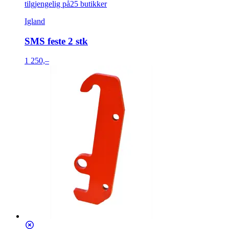
tilgjengelig på
25 butikker
Igland
SMS feste 2 stk
1 250,–