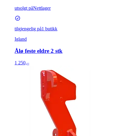
utsolgt på
Nettlager
tilgjengelig på
1 butikk
Igland
Ålø feste eldre 2 stk
1 250,–