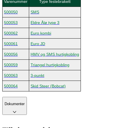
Varenummer
Type festebrakett
500050
SMS
500053
Eldre Ålø type 3
500062
Euro kombi
500061
Euro JD
500056
HMV og SMS hurtigkobling
500059
Triangel hurtigkobling
500063
3-punkt
500064
Skid Steer (Bobcat)
Dokumenter