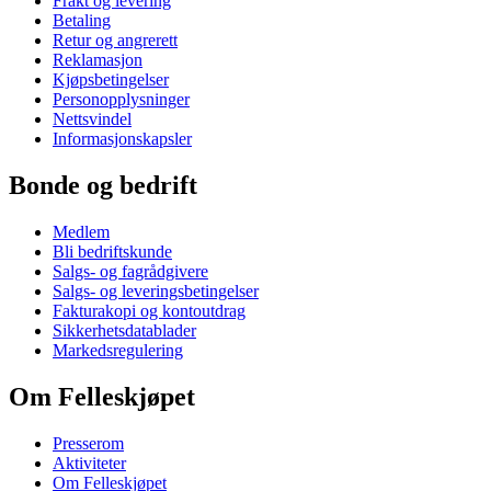
Frakt og levering
Betaling
Retur og angrerett
Reklamasjon
Kjøpsbetingelser
Personopplysninger
Nettsvindel
Informasjonskapsler
Bonde og bedrift
Medlem
Bli bedriftskunde
Salgs- og fagrådgivere
Salgs- og leveringsbetingelser
Fakturakopi og kontoutdrag
Sikkerhetsdatablader
Markedsregulering
Om Felleskjøpet
Presserom
Aktiviteter
Om Felleskjøpet