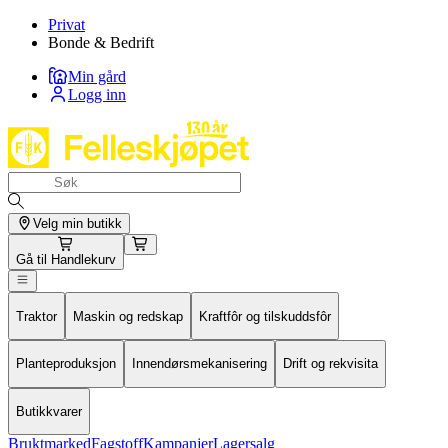
Privat
Bonde & Bedrift
Min gård
Logg inn
Velg min butikk
Gå til
Handlekurv
Traktor
Maskin og redskap
Kraftfôr og tilskuddsfôr
Planteproduksjon
Innendørsmekanisering
Drift og rekvisita
Butikkvarer
Bruktmarked
Fagstoff
Kampanjer
Lagersalg