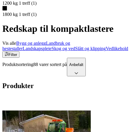
1200 kg
1
treff
(
1
)
1800 kg
1
treff
(
1
)
Redskap til kompaktlastere
Vis alle
Bygg og anlegg
Landbruk og
hestestaller
Landskapspleie
Skog og ved
Slått og klipping
Vedlikehold
Filter
Produktsortering
88 varer sortert på
Anbefalt
Produkter