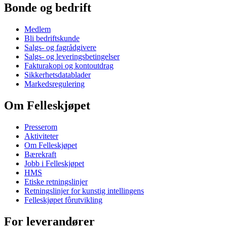
Bonde og bedrift
Medlem
Bli bedriftskunde
Salgs- og fagrådgivere
Salgs- og leveringsbetingelser
Fakturakopi og kontoutdrag
Sikkerhetsdatablader
Markedsregulering
Om Felleskjøpet
Presserom
Aktiviteter
Om Felleskjøpet
Bærekraft
Jobb i Felleskjøpet
HMS
Etiske retningslinjer
Retningslinjer for kunstig intellingens
Felleskjøpet fôrutvikling
For leverandører