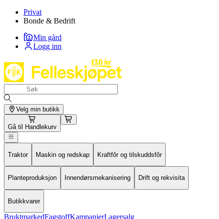
Privat
Bonde & Bedrift
Min gård
Logg inn
Velg min butikk
Gå til
Handlekurv
Traktor
Maskin og redskap
Kraftfôr og tilskuddsfôr
Planteproduksjon
Innendørsmekanisering
Drift og rekvisita
Butikkvarer
Bruktmarked
Fagstoff
Kampanjer
Lagersalg