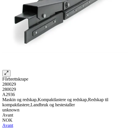
Fôrbrettskrape
280029
280029
A2936
Maskin og redskap,Kompaktlastere og redskap,Redskap til
kompaktlastere,Landbruk og hestestaller
unknown
Avant
NOK
Avant