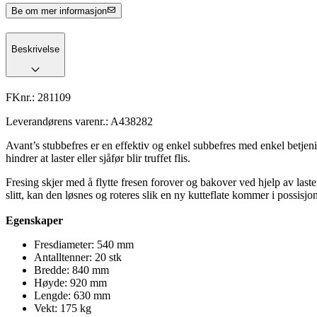
Be om mer informasjon
Beskrivelse
FKnr.:
281109
Leverandørens varenr.:
A438282
Avant’s stubbefres er en effektiv og enkel subbefres med enkel betjeni
hindrer at laster eller sjåfør blir truffet flis.
Fresing skjer med å flytte fresen forover og bakover ved hjelp av laste
slitt, kan den løsnes og roteres slik en ny kutteflate kommer i possisjon,
Egenskaper
Fresdiameter: 540 mm
Antalltenner: 20 stk
Bredde: 840 mm
Høyde: 920 mm
Lengde: 630 mm
Vekt: 175 kg