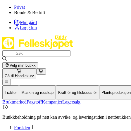
Privat
Bonde & Bedrift
Min gård
Logg inn
Velg min butikk
Gå til
Handlekurv
Traktor
Maskin og redskap
Kraftfôr og tilskuddsfôr
Planteproduksjon
Bruktmarked
Fagstoff
Kampanjer
Lagersalg
Butikkbeholdning på nett kan avvike, og leveringstiden i nettbutikken 
Forsiden