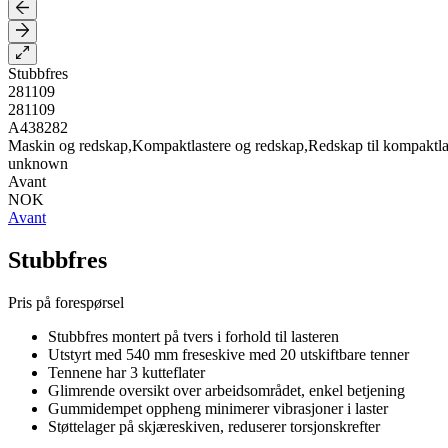
Stubbfres
281109
281109
A438282
Maskin og redskap,Kompaktlastere og redskap,Redskap til kompaktla
unknown
Avant
NOK
Avant
Stubbfres
Pris på forespørsel
Stubbfres montert på tvers i forhold til lasteren
Utstyrt med 540 mm freseskive med 20 utskiftbare tenner
Tennene har 3 kutteflater
Glimrende oversikt over arbeidsområdet, enkel betjening
Gummidempet oppheng minimerer vibrasjoner i laster
Støttelager på skjæreskiven, reduserer torsjonskrefter