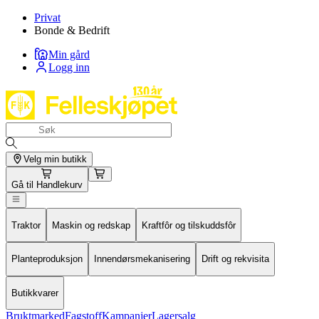
Privat
Bonde & Bedrift
Min gård
Logg inn
Velg min butikk
Gå til
Handlekurv
Traktor
Maskin og redskap
Kraftfôr og tilskuddsfôr
Planteproduksjon
Innendørsmekanisering
Drift og rekvisita
Butikkvarer
Bruktmarked
Fagstoff
Kampanjer
Lagersalg