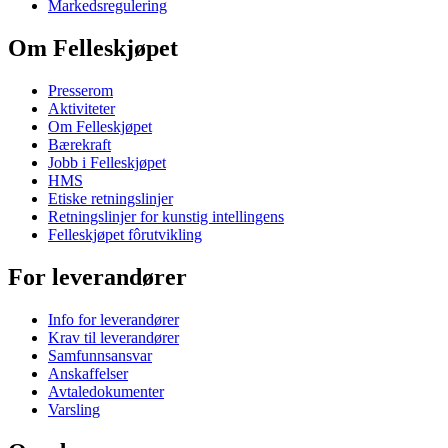
Markedsregulering
Om Felleskjøpet
Presserom
Aktiviteter
Om Felleskjøpet
Bærekraft
Jobb i Felleskjøpet
HMS
Etiske retningslinjer
Retningslinjer for kunstig intellingens
Felleskjøpet fôrutvikling
For leverandører
Info for leverandører
Krav til leverandører
Samfunnsansvar
Anskaffelser
Avtaledokumenter
Varsling