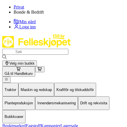
Privat
Bonde & Bedrift
Min gård
Logg inn
Velg min butikk
Gå til
Handlekurv
Traktor
Maskin og redskap
Kraftfôr og tilskuddsfôr
Planteproduksjon
Innendørsmekanisering
Drift og rekvisita
Butikkvarer
Bruktmarked
Fagstoff
Kampanjer
Lagersalg