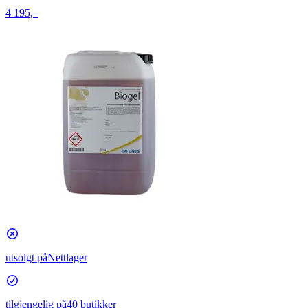
4 195,–
utsolgt på
Nettlager
tilgjengelig på
40 butikker