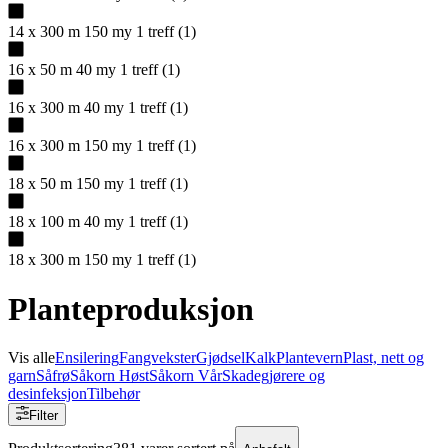
14 x 300 m 150 my
1
treff
(
1
)
16 x 50 m 40 my
1
treff
(
1
)
16 x 300 m 40 my
1
treff
(
1
)
16 x 300 m 150 my
1
treff
(
1
)
18 x 50 m 150 my
1
treff
(
1
)
18 x 100 m 40 my
1
treff
(
1
)
18 x 300 m 150 my
1
treff
(
1
)
Planteproduksjon
Vis alle
Ensilering
Fangvekster
Gjødsel
Kalk
Plantevern
Plast, nett og
garn
Såfrø
Såkorn Høst
Såkorn Vår
Skadegjørere og
desinfeksjon
Tilbehør
Filter