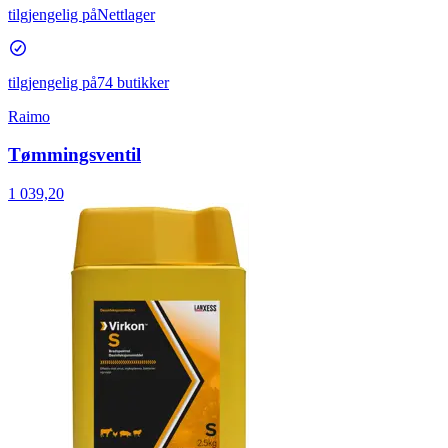
tilgjengelig på
Nettlager
tilgjengelig på
74 butikker
Raimo
Tømmingsventil
1 039,20