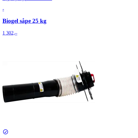
-
Biogel såpe 25 kg
1 302,–