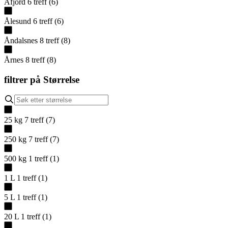
Åfjord
6
treff
(
6
)
Ålesund
6
treff
(
6
)
Åndalsnes
8
treff
(
8
)
Årnes
8
treff
(
8
)
filtrer på
Størrelse
25 kg
7
treff
(
7
)
250 kg
7
treff
(
7
)
500 kg
1
treff
(
1
)
1 L
1
treff
(
1
)
5 L
1
treff
(
1
)
20 L
1
treff
(
1
)