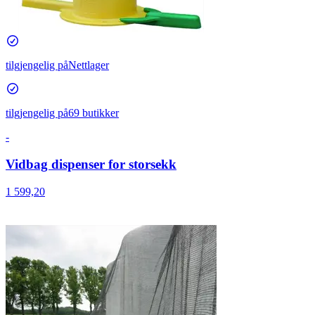
tilgjengelig på
Nettlager
tilgjengelig på
69 butikker
-
Vidbag dispenser for storsekk
1 599,20