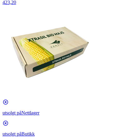
423,20
utsolgt på
Nettlager
utsolgt på
Butikk