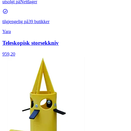
utsolgt på
Nettlager
tilgjengelig på
39 butikker
Yara
Teleskopisk storsekkniv
959,20