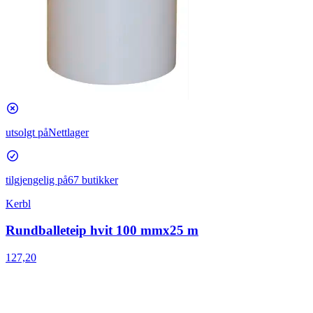
utsolgt på
Nettlager
tilgjengelig på
67 butikker
Kerbl
Rundballeteip hvit 100 mmx25 m
127,20