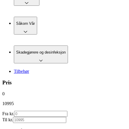
Såkorn Vår
Skadegjørere og desinfeksjon
Tilbehør
Pris
0
10995
Fra kr.
Til kr.