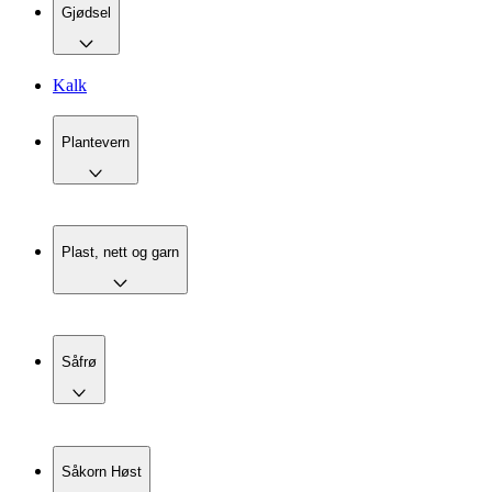
Gjødsel
Kalk
Plantevern
Plast, nett og garn
Såfrø
Såkorn Høst