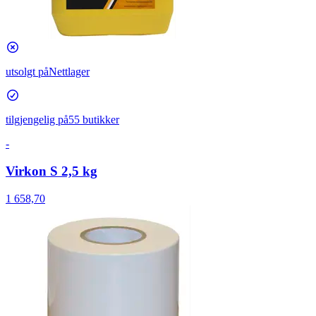
utsolgt på
Nettlager
tilgjengelig på
55 butikker
-
Virkon S 2,5 kg
1 658,70