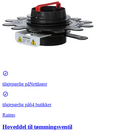
tilgjengelig på
Nettlager
tilgjengelig på
64 butikker
Raimo
Hoveddel til tømmingsventil