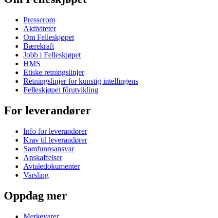
Presserom
Aktiviteter
Om Felleskjøpet
Bærekraft
Jobb i Felleskjøpet
HMS
Etiske retningslinjer
Retningslinjer for kunstig intellingens
Felleskjøpet fôrutvikling
For leverandører
Info for leverandører
Krav til leverandører
Samfunnsansvar
Anskaffelser
Avtaledokumenter
Varsling
Oppdag mer
Merkevarer