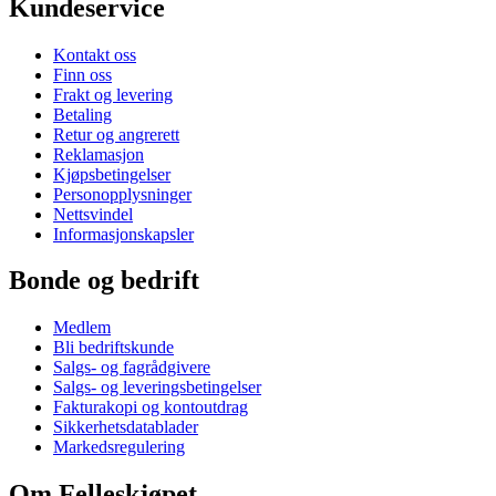
Kundeservice
Kontakt oss
Finn oss
Frakt og levering
Betaling
Retur og angrerett
Reklamasjon
Kjøpsbetingelser
Personopplysninger
Nettsvindel
Informasjonskapsler
Bonde og bedrift
Medlem
Bli bedriftskunde
Salgs- og fagrådgivere
Salgs- og leveringsbetingelser
Fakturakopi og kontoutdrag
Sikkerhetsdatablader
Markedsregulering
Om Felleskjøpet