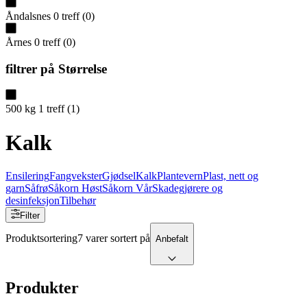
Åndalsnes
0
treff
(
0
)
Årnes
0
treff
(
0
)
filtrer på
Størrelse
500 kg
1
treff
(
1
)
Kalk
Ensilering
Fangvekster
Gjødsel
Kalk
Plantevern
Plast, nett og
garn
Såfrø
Såkorn Høst
Såkorn Vår
Skadegjørere og
desinfeksjon
Tilbehør
Filter
Produktsortering
7 varer sortert på
Anbefalt
Produkter