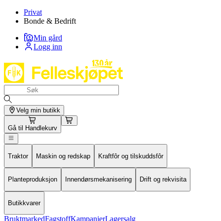
Privat
Bonde & Bedrift
Min gård
Logg inn
Velg min butikk
Gå til
Handlekurv
Traktor
Maskin og redskap
Kraftfôr og tilskuddsfôr
Planteproduksjon
Innendørsmekanisering
Drift og rekvisita
Butikkvarer
Bruktmarked
Fagstoff
Kampanjer
Lagersalg