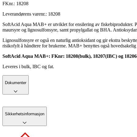
FKnr.:
18208
Leverandørens varenr.:
18208
SoftAcid Aqua MAB+ er utviklet for ensilering av fiskebiprodukter. Pr
maursyre og lignosulfonsyre, samt propylgallat og BHA. Antioksydan
Lignosulfonsyre er også en naturlig antioksidant og gir ekstra besky
risikofylt å håndtere for brukerne. MAB+ benyttes også hovedsakelig t
SoftAcid Aqua MAB+: FKnr: 18208(bulk), 18207(IBC) og 18206(
Leveres i bulk, IBC og fat.
Dokumenter
Sikkerhetsinformasjon