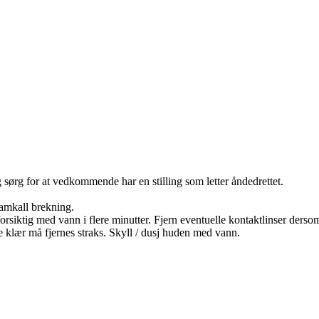
rg for at vedkommende har en stilling som letter åndedrettet.
kall brekning.
vann i flere minutter. Fjern eventuelle kontaktlinser dersom dette
r må fjernes straks. Skyll / dusj huden med vann.