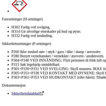
Faresetninger (H-setninger)
H302 Farlig ved svelging.
H314 Gir alvorlige etseskader på hud og øyne.
H332 Farlig ved innånding.
Sikkerhetssetninger (P-setninger)
P260 Ikke innånd støv / røyk / gass / tåke / damp / aerosoler.
P280 Benytt vernehansker / verneklær / øyevern / ansiktsvern.
P304+P340 VED INNÅNDING: Flytt personen til frisk luft og sø
P315 Søk legehjelp umiddelbart.
P301+P330+P331 VED SVELGING: Skyll munnen. IKKE fram
P305+P351+P338 VED KONTAKT MED ØYNENE: Skyll forsiktig med 
P303+P361+P353 VED HUDKONTAKT (eller håret): Tilsølte klæ
Dokumentasjon
Sikkerhetsdatablad