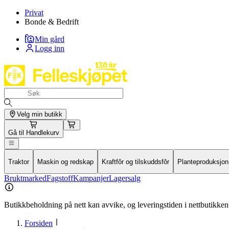
Privat
Bonde & Bedrift
Min gård
Logg inn
Velg min butikk
Gå til
Handlekurv
Traktor
Maskin og redskap
Kraftfôr og tilskuddsfôr
Planteproduksjon
Bruktmarked
Fagstoff
Kampanjer
Lagersalg
Butikkbeholdning på nett kan avvike, og leveringstiden i nettbutikken 
Forsiden