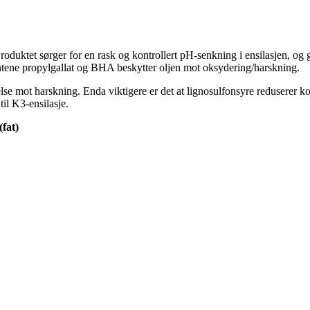
oduktet sørger for en rask og kontrollert pH-senkning i ensilasjen, og 
tene propylgallat og BHA beskytter oljen mot oksydering/harskning.
ttelse mot harskning. Enda viktigere er det at lignosulfonsyre reduser
il K3-ensilasje.
fat)