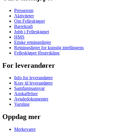
Presserom
Aktiviteter
Om Felleskjøpet
Bærekraft
Jobb i Felleskjøpet
HMS
Etiske retningslinjer
Retningslinjer for kunstig intellingens
Felleskjøpet fôrutvikling
For leverandører
Info for leverandører
Krav til leverandører
Samfunnsansvar
Anskaffelser
Avtaledokumenter
Varsling
Oppdag mer
Merkevarer