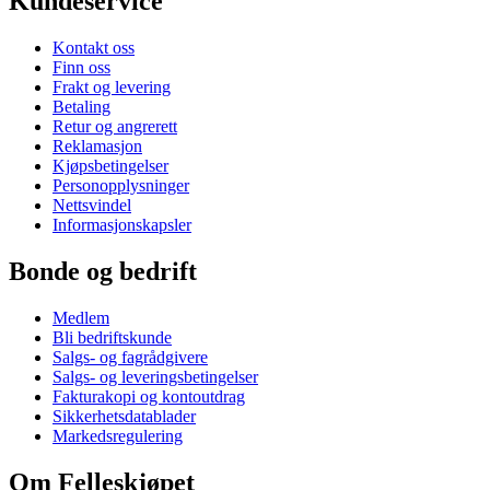
Kundeservice
Kontakt oss
Finn oss
Frakt og levering
Betaling
Retur og angrerett
Reklamasjon
Kjøpsbetingelser
Personopplysninger
Nettsvindel
Informasjonskapsler
Bonde og bedrift
Medlem
Bli bedriftskunde
Salgs- og fagrådgivere
Salgs- og leveringsbetingelser
Fakturakopi og kontoutdrag
Sikkerhetsdatablader
Markedsregulering
Om Felleskjøpet