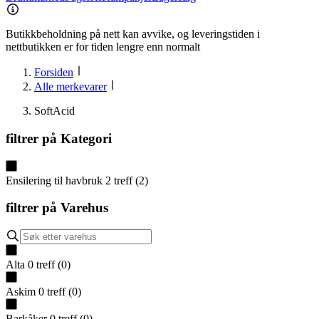
Butikkbeholdning på nett kan avvike, og leveringstiden i
nettbutikken er for tiden lengre enn normalt
Forsiden
Alle merkevarer
SoftAcid
filtrer på
Kategori
Ensilering til havbruk
2
treff
(
2
)
filtrer på
Varehus
Alta
0
treff
(
0
)
Askim
0
treff
(
0
)
Barkåker
0
treff
(
0
)