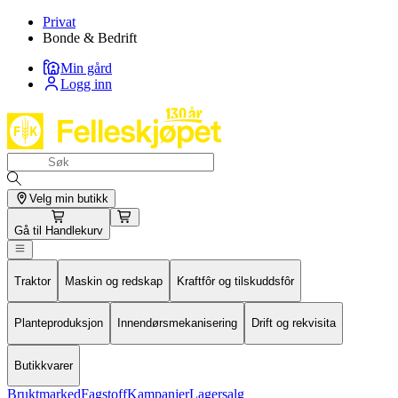
Privat
Bonde & Bedrift
Min gård
Logg inn
Velg min butikk
Gå til
Handlekurv
Traktor
Maskin og redskap
Kraftfôr og tilskuddsfôr
Planteproduksjon
Innendørsmekanisering
Drift og rekvisita
Butikkvarer
Bruktmarked
Fagstoff
Kampanjer
Lagersalg