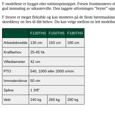
F modellene er bygget etter totrinnsprinsippet. Fresen frontmonteres 
god innmating av utkastervifte. Den taggete utformingen “bryter” op
F fresere er meget fleksible og kan monteres på de fleste bæremaskiner
skreddersy en fres til ditt behov. Du kan velge mellom en lett modell
F130THS
F150THS
F180THS
Arbeidsbredde
130 cm
150 cm
180 cm
Kraftbehov
25-45 hk
Viftediameter
42 cm
PTO
540, 1000 eller 2000 o/min
Innmaterskrue
50 cm
Spline
1 3/8"
Vekt
240 kg
260 kg
280 kg