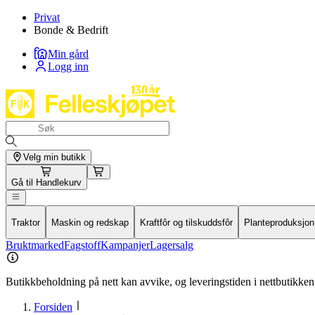
Privat
Bonde & Bedrift
Min gård
Logg inn
Velg min butikk
Gå til
Handlekurv
Traktor
Maskin og redskap
Kraftfôr og tilskuddsfôr
Planteproduksjon
Bruktmarked
Fagstoff
Kampanjer
Lagersalg
Butikkbeholdning på nett kan avvike, og leveringstiden i nettbutikken 
Forsiden