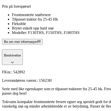
Pris på forespørsel
Frontmonterte snøfresere
Tilpasset traktor fra 25-45 Hk
Fleksible
Bryter enkelt opp hard snø
Modeller: F130THS, F150THS, F180THS
Be om mer informasjon
Beskrivelse
FKnr.:
542892
Leverandørens varenr.:
15623H
Serie med like egenskaper som er tilpasset traktorer fra 25-45 hk. Fre
passer deg best!
Tokvams kompakte frontmonterte fresere egner seg spesielt godt for d
vanskelig snø og mindre arbeidsbredde er av betydning. Passer de fle