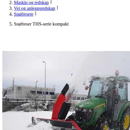
Maskin og redskap
Vei og anleggsredskap
Snøfresere
Snøfreser THS-serie kompakt