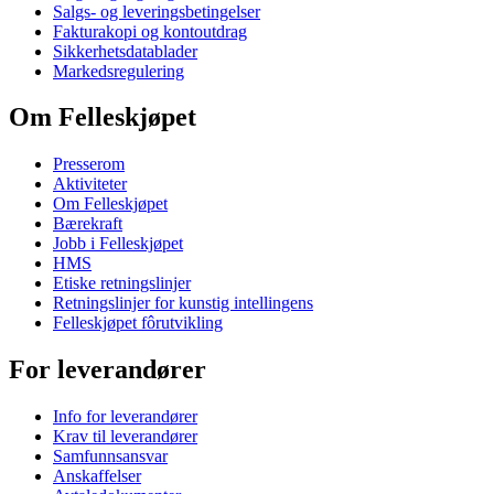
Salgs- og leveringsbetingelser
Fakturakopi og kontoutdrag
Sikkerhetsdatablader
Markedsregulering
Om Felleskjøpet
Presserom
Aktiviteter
Om Felleskjøpet
Bærekraft
Jobb i Felleskjøpet
HMS
Etiske retningslinjer
Retningslinjer for kunstig intellingens
Felleskjøpet fôrutvikling
For leverandører
Info for leverandører
Krav til leverandører
Samfunnsansvar
Anskaffelser