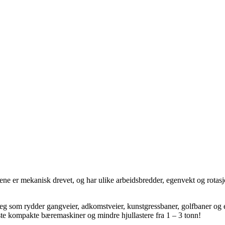
sene er mekanisk drevet, og har ulike arbeidsbredder, egenvekt og rotas
eg som rydder gangveier, adkomstveier, kunstgressbaner, golfbaner og e
ste kompakte bæremaskiner og mindre hjullastere fra 1 – 3 tonn!