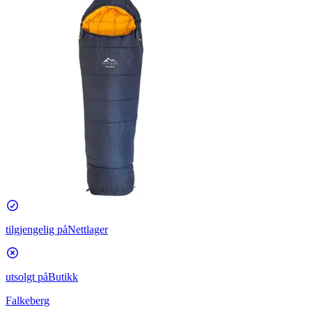
tilgjengelig på
Nettlager
utsolgt på
Butikk
Falkeberg