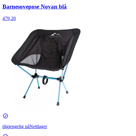
Barnesovepose Novan blå
479,20
tilgjengelig på
Nettlager