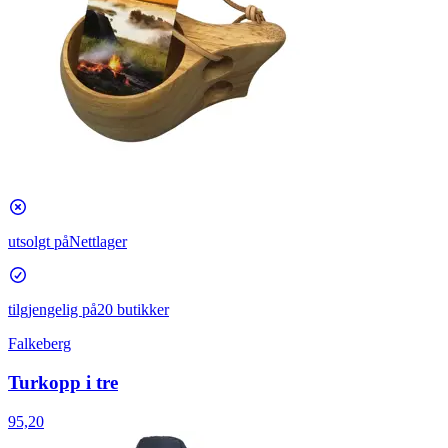
utsolgt på
Nettlager
tilgjengelig på
20 butikker
Falkeberg
Turkopp i tre
95,20