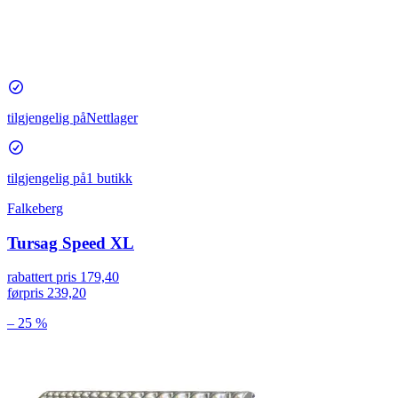
tilgjengelig på
Nettlager
tilgjengelig på
1 butikk
Falkeberg
Tursag Speed XL
rabattert pris
179,40
førpris
239,20
– 25 %