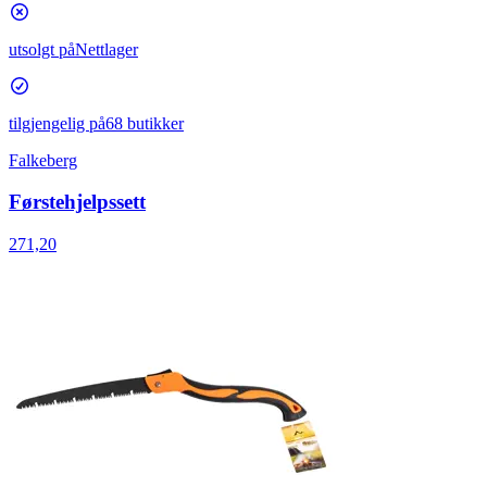
utsolgt på
Nettlager
tilgjengelig på
68 butikker
Falkeberg
Førstehjelpssett
271,20