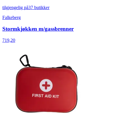
tilgjengelig på
37 butikker
Falkeberg
Stormkjøkken m/gassbrenner
719,20