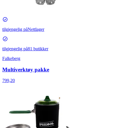
tilgjengelig på
Nettlager
tilgjengelig på
81 butikker
Falkeberg
Multiverktøy pakke
799,20