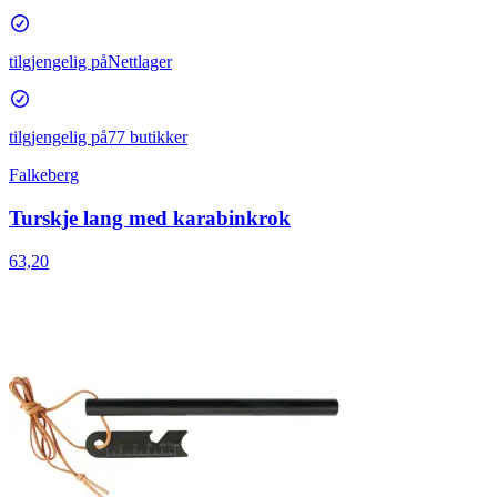
tilgjengelig på
Nettlager
tilgjengelig på
77 butikker
Falkeberg
Turskje lang med karabinkrok
63,20