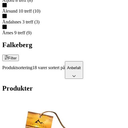
Åfjord
8
treff
(
8
)
Ålesund
10
treff
(
10
)
Åndalsnes
3
treff
(
3
)
Årnes
9
treff
(
9
)
Falkeberg
Filter
Produktsortering
18 varer sortert på
Anbefalt
Produkter