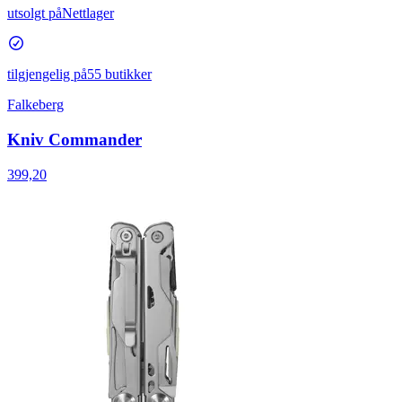
utsolgt på
Nettlager
tilgjengelig på
55 butikker
Falkeberg
Kniv Commander
399,20