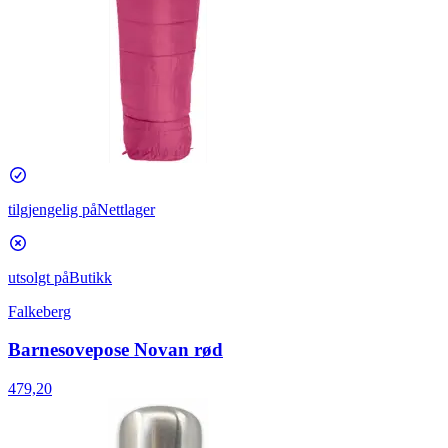
tilgjengelig på
Nettlager
utsolgt på
Butikk
Falkeberg
Barnesovepose Novan rød
479,20