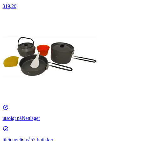
319,20
utsolgt på
Nettlager
tilgjengelig på
57 butikker