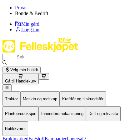
Privat
Bonde & Bedrift
Min gård
Logg inn
Velg min butikk
Gå til
Handlekurv
Traktor
Maskin og redskap
Kraftfôr og tilskuddsfôr
Planteproduksjon
Innendørsmekanisering
Drift og rekvisita
Butikkvarer
Bruktmarked
Fagstoff
Kampanjer
Lagersalg