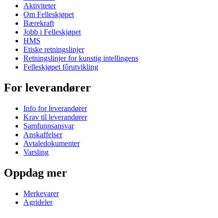
Aktiviteter
Om Felleskjøpet
Bærekraft
Jobb i Felleskjøpet
HMS
Etiske retningslinjer
Retningslinjer for kunstig intellingens
Felleskjøpet fôrutvikling
For leverandører
Info for leverandører
Krav til leverandører
Samfunnsansvar
Anskaffelser
Avtaledokumenter
Varsling
Oppdag mer
Merkevarer
Agrideler