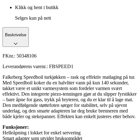
Klikk og hent i butikk
Selges kun på nett
Beskrivelse
FKnr.:
50348106
Leverandørens varenr.:
FBSPEED1
Falkeberg Speedboil turkjøkken – rask og effektiv matlaging på tur.
Med Speedboil koker du en halvliter vann på kun 140 sekunder,
takket være et unikt varmesystem som fordeler varmen svært
effektivt. Den integrerte piezo-tenningen gjør at du slipper fyrstikker
– bare åpne for gass, trykk på bryteren, og du er klar til å lage mat.
Den medfølgende støttefoten sørger for stabilitet, selv på ujevnt
underlag, og den smarte adapteren lar deg bruke brenneren med
både kjeler og stekepanner. Effekten kan enkelt justeres etter behov.
Funksjoner:
Helleåpning i lokket for enkel servering
Smart adapter som utvider bruksområdet