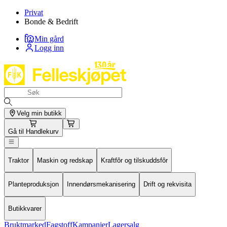
Privat
Bonde & Bedrift
Min gård
Logg inn
Velg min butikk
Gå til
Handlekurv
Traktor
Maskin og redskap
Kraftfôr og tilskuddsfôr
Planteproduksjon
Innendørsmekanisering
Drift og rekvisita
Butikkvarer
Bruktmarked
Fagstoff
Kampanjer
Lagersalg