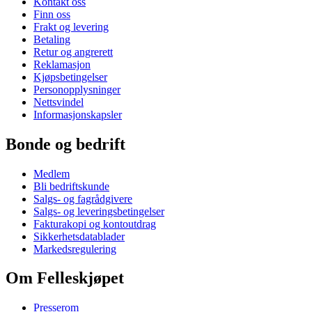
Kontakt oss
Finn oss
Frakt og levering
Betaling
Retur og angrerett
Reklamasjon
Kjøpsbetingelser
Personopplysninger
Nettsvindel
Informasjonskapsler
Bonde og bedrift
Medlem
Bli bedriftskunde
Salgs- og fagrådgivere
Salgs- og leveringsbetingelser
Fakturakopi og kontoutdrag
Sikkerhetsdatablader
Markedsregulering
Om Felleskjøpet
Presserom