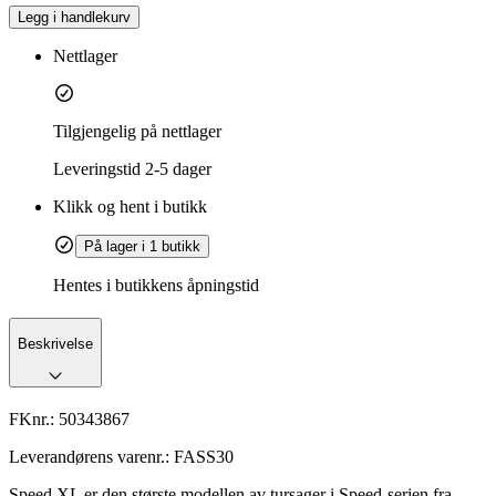
Legg i handlekurv
Nettlager
Tilgjengelig på nettlager
Leveringstid
2-5 dager
Klikk og hent i butikk
På lager i 1 butikk
Hentes i butikkens åpningstid
Beskrivelse
FKnr.:
50343867
Leverandørens varenr.:
FASS30
Speed XL er den største modellen av tursager i Speed-serien fra