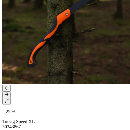
– 25 %
Tursag Speed XL
50343867