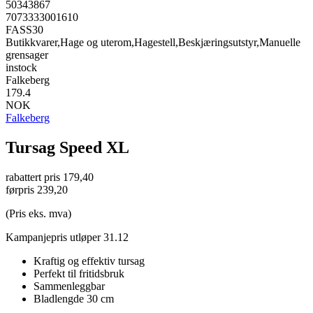
50343867
7073333001610
FASS30
Butikkvarer,Hage og uterom,Hagestell,Beskjæringsutstyr,Manuelle
grensager
instock
Falkeberg
179.4
NOK
Falkeberg
Tursag Speed XL
rabattert pris
179,40
førpris
239,20
(Pris eks. mva)
Kampanjepris utløper 31.12
Kraftig og effektiv tursag
Perfekt til fritidsbruk
Sammenleggbar
Bladlengde 30 cm