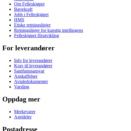
Om Felleskjøpet
Bærekraft
Jobb i Felleskjøpet
HMS
Etiske retningslinjer
Retningslinjer for kunstig intellingens
Felleskjøpet fôrutvikling
For leverandører
Info for leverandører
Krav til leverandører
Samfunnsansvar
Anskaffelser
Avtaledokumenter
Varsling
Oppdag mer
Merkevarer
Agrideler
Postadresse