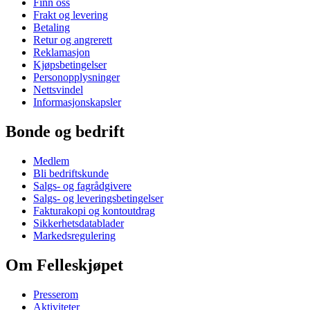
Finn oss
Frakt og levering
Betaling
Retur og angrerett
Reklamasjon
Kjøpsbetingelser
Personopplysninger
Nettsvindel
Informasjonskapsler
Bonde og bedrift
Medlem
Bli bedriftskunde
Salgs- og fagrådgivere
Salgs- og leveringsbetingelser
Fakturakopi og kontoutdrag
Sikkerhetsdatablader
Markedsregulering
Om Felleskjøpet
Presserom
Aktiviteter