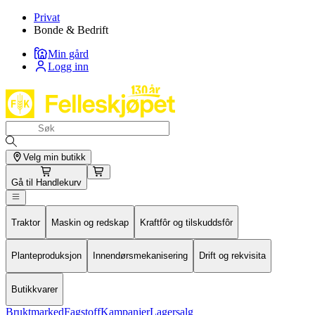
Privat
Bonde & Bedrift
Min gård
Logg inn
Velg min butikk
Gå til
Handlekurv
Traktor
Maskin og redskap
Kraftfôr og tilskuddsfôr
Planteproduksjon
Innendørsmekanisering
Drift og rekvisita
Butikkvarer
Bruktmarked
Fagstoff
Kampanjer
Lagersalg