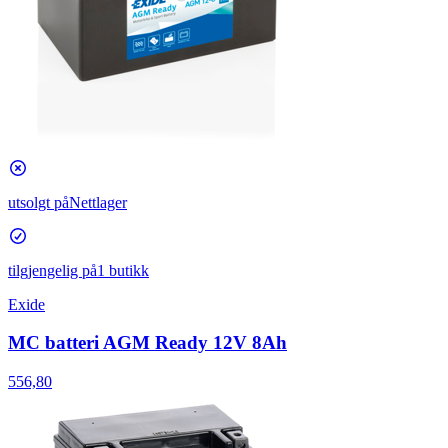
utsolgt på
Nettlager
tilgjengelig på
1 butikk
Exide
MC batteri AGM Ready 12V 8Ah
556,80