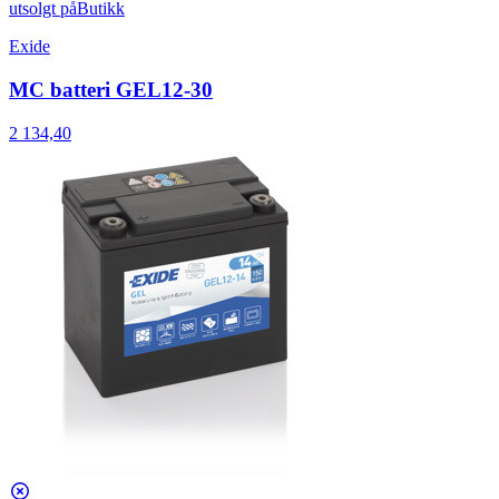
utsolgt på
Butikk
Exide
MC batteri GEL12-30
2 134,40