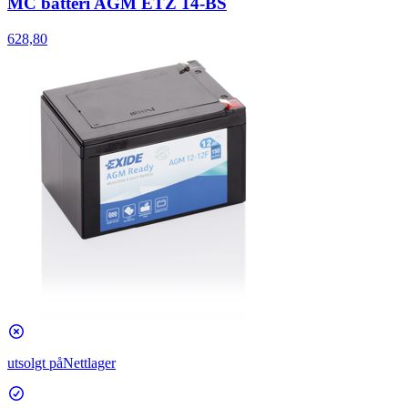
MC batteri AGM ETZ 14-BS
628,80
utsolgt på
Nettlager