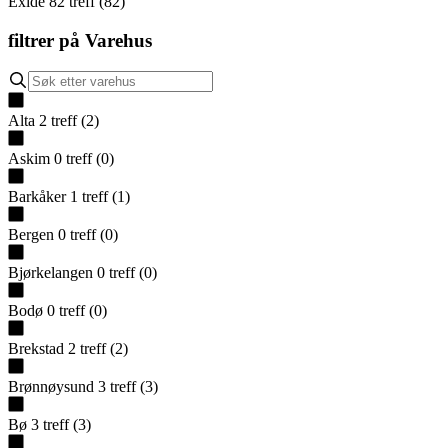
Exide
82
treff
(
82
)
filtrer på
Varehus
Alta
2
treff
(
2
)
Askim
0
treff
(
0
)
Barkåker
1
treff
(
1
)
Bergen
0
treff
(
0
)
Bjørkelangen
0
treff
(
0
)
Bodø
0
treff
(
0
)
Brekstad
2
treff
(
2
)
Brønnøysund
3
treff
(
3
)
Bø
3
treff
(
3
)