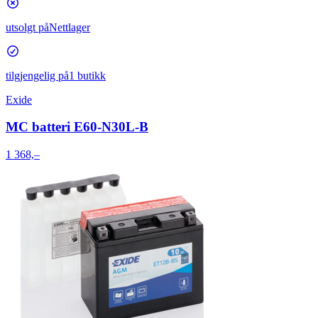
utsolgt på
Nettlager
tilgjengelig på
1 butikk
Exide
MC batteri E60-N30L-B
1 368,–