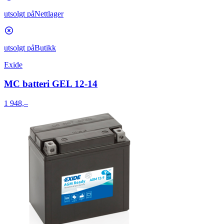
utsolgt på
Nettlager
utsolgt på
Butikk
Exide
MC batteri GEL 12-14
1 948,–