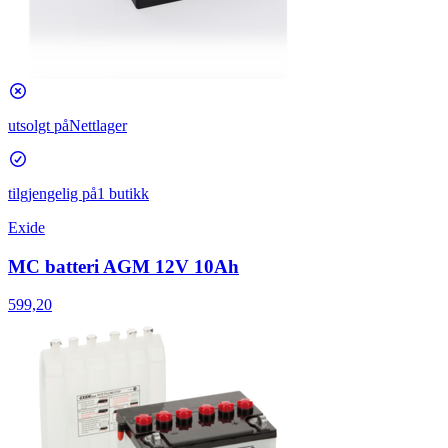
utsolgt på
Nettlager
tilgjengelig på
1 butikk
Exide
MC batteri AGM 12V 10Ah
599,20