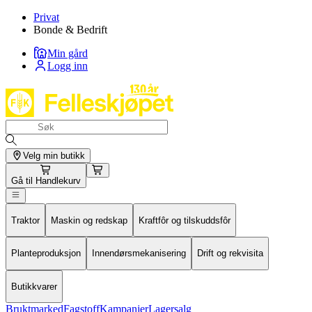
Privat
Bonde & Bedrift
Min gård
Logg inn
Velg min butikk
Gå til
Handlekurv
Traktor
Maskin og redskap
Kraftfôr og tilskuddsfôr
Planteproduksjon
Innendørsmekanisering
Drift og rekvisita
Butikkvarer
Bruktmarked
Fagstoff
Kampanjer
Lagersalg