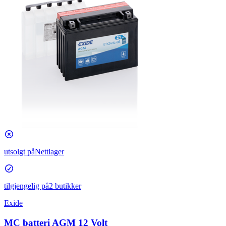
utsolgt på
Nettlager
tilgjengelig på
2 butikker
Exide
MC batteri AGM 12 Volt