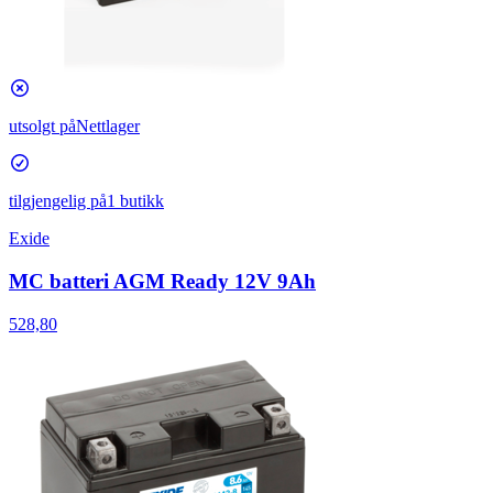
utsolgt på
Nettlager
tilgjengelig på
1 butikk
Exide
MC batteri AGM Ready 12V 9Ah
528,80