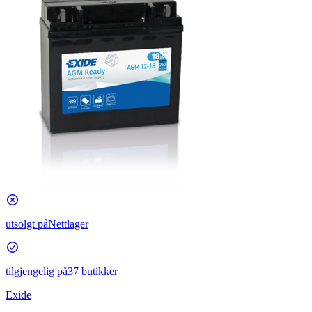
utsolgt på
Nettlager
tilgjengelig på
37 butikker
Exide