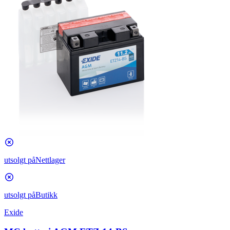
utsolgt på
Nettlager
utsolgt på
Butikk
Exide