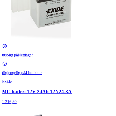
utsolgt på
Nettlager
tilgjengelig på
4 butikker
Exide
MC batteri 12V 24Ah 12N24-3A
1 216,80