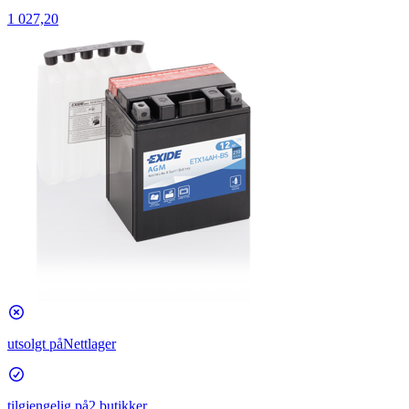
1 027,20
utsolgt på
Nettlager
tilgjengelig på
2 butikker