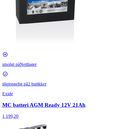
utsolgt på
Nettlager
tilgjengelig på
2 butikker
Exide
MC batteri AGM Ready 12V 21Ah
1 199,20