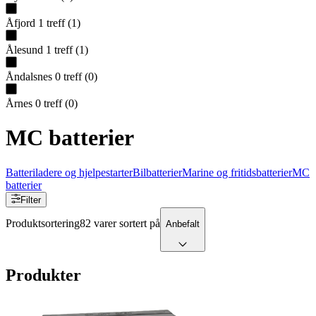
Åfjord
1
treff
(
1
)
Ålesund
1
treff
(
1
)
Åndalsnes
0
treff
(
0
)
Årnes
0
treff
(
0
)
MC batterier
Batteriladere og hjelpestarter
Bilbatterier
Marine og fritidsbatterier
MC
batterier
Filter
Produktsortering
82 varer sortert på
Anbefalt
Produkter