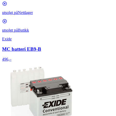
utsolgt på
Nettlager
utsolgt på
Butikk
Exide
MC batteri EB9-B
496,–