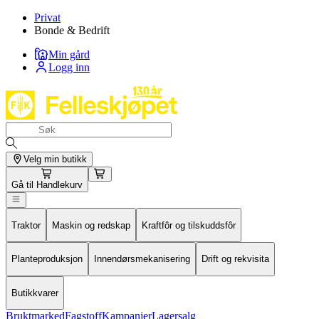
Privat
Bonde & Bedrift
Min gård
Logg inn
Velg min butikk
Gå til
Handlekurv
Traktor
Maskin og redskap
Kraftfôr og tilskuddsfôr
Planteproduksjon
Innendørsmekanisering
Drift og rekvisita
Butikkvarer
Bruktmarked
Fagstoff
Kampanjer
Lagersalg