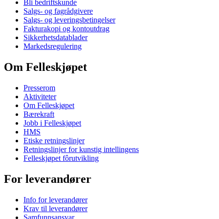
Bli bedriftskunde
Salgs- og fagrådgivere
Salgs- og leveringsbetingelser
Fakturakopi og kontoutdrag
Sikkerhetsdatablader
Markedsregulering
Om Felleskjøpet
Presserom
Aktiviteter
Om Felleskjøpet
Bærekraft
Jobb i Felleskjøpet
HMS
Etiske retningslinjer
Retningslinjer for kunstig intellingens
Felleskjøpet fôrutvikling
For leverandører
Info for leverandører
Krav til leverandører
Samfunnsansvar