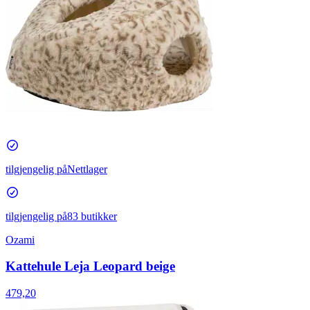
tilgjengelig på
Nettlager
tilgjengelig på
83 butikker
Ozami
Kattehule Leja Leopard beige
479,20