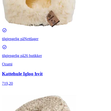
tilgjengelig på
Nettlager
tilgjengelig på
26 butikker
Ozami
Kattehule Igloo hvit
719,20