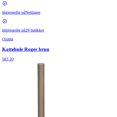
tilgjengelig på
Nettlager
tilgjengelig på
29 butikker
Ozami
Kattehule Roger brun
583,20