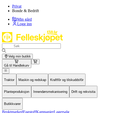
Privat
Bonde & Bedrift
Min gård
Logg inn
Velg min butikk
Gå til
Handlekurv
Traktor
Maskin og redskap
Kraftfôr og tilskuddsfôr
Planteproduksjon
Innendørsmekanisering
Drift og rekvisita
Butikkvarer
Bruktmarked
Fagstoff
Kampanjer
Lagersalg