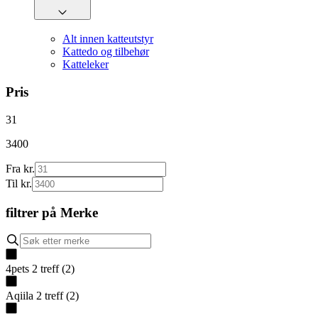
Alt innen katteutstyr
Kattedo og tilbehør
Katteleker
Pris
31
3400
Fra kr.
Til kr.
filtrer på
Merke
4pets
2
treff
(
2
)
Aqiila
2
treff
(
2
)