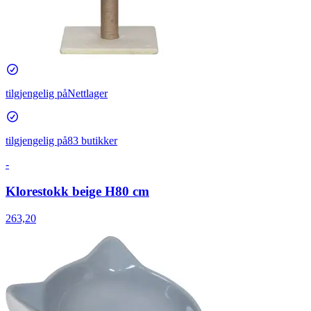
tilgjengelig på
Nettlager
tilgjengelig på
83 butikker
-
Klorestokk beige H80 cm
263,20