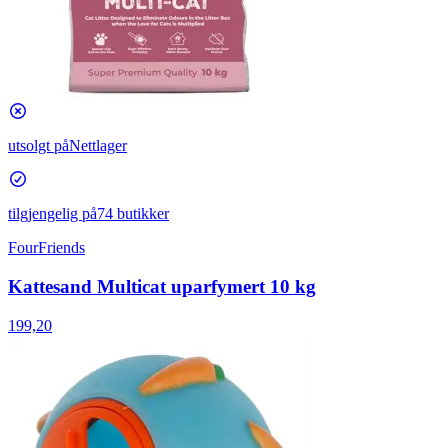
utsolgt på
Nettlager
tilgjengelig på
74 butikker
FourFriends
Kattesand Multicat uparfymert 10 kg
199,20