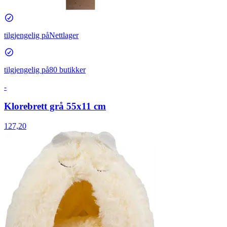
tilgjengelig på
Nettlager
tilgjengelig på
80 butikker
-
Klorebrett grå 55x11 cm
127,20