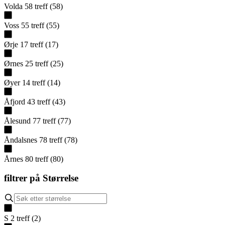
Volda
58
treff
(
58
)
Voss
55
treff
(
55
)
Ørje
17
treff
(
17
)
Ørnes
25
treff
(
25
)
Øyer
14
treff
(
14
)
Åfjord
43
treff
(
43
)
Ålesund
77
treff
(
77
)
Åndalsnes
78
treff
(
78
)
Årnes
80
treff
(
80
)
filtrer på
Størrelse
S
2
treff
(
2
)