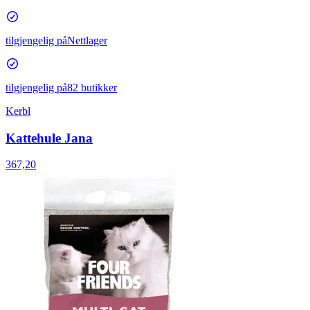
tilgjengelig på
Nettlager
tilgjengelig på
82 butikker
Kerbl
Kattehule Jana
367,20