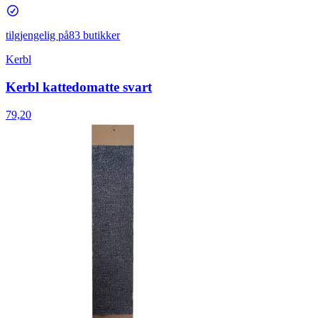
tilgjengelig på
83 butikker
Kerbl
Kerbl kattedomatte svart
79,20