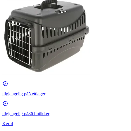
tilgjengelig på
Nettlager
tilgjengelig på
86 butikker
Kerbl