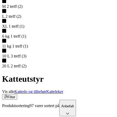
M
2
treff
(
2
)
L
2
treff
(
2
)
XL
1
treff
(
1
)
6 kg
1
treff
(
1
)
11 kg
1
treff
(
1
)
10 L
3
treff
(
3
)
20 L
2
treff
(
2
)
Katteutstyr
Vis alle
Kattedo og tilbehør
Katteleker
Filter
Produktsortering
97 varer sortert på
Anbefalt