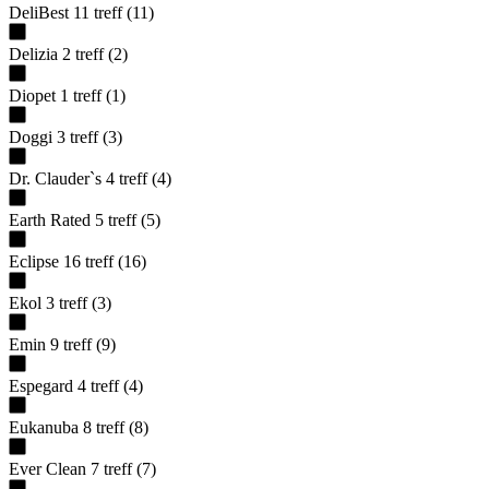
DeliBest
11
treff
(
11
)
Delizia
2
treff
(
2
)
Diopet
1
treff
(
1
)
Doggi
3
treff
(
3
)
Dr. Clauder`s
4
treff
(
4
)
Earth Rated
5
treff
(
5
)
Eclipse
16
treff
(
16
)
Ekol
3
treff
(
3
)
Emin
9
treff
(
9
)
Espegard
4
treff
(
4
)
Eukanuba
8
treff
(
8
)
Ever Clean
7
treff
(
7
)