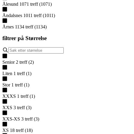
Ålesund
1071
treff
(
1071
)
Åndalsnes
1011
treff
(
1011
)
Årnes
1134
treff
(
1134
)
filtrer på
Størrelse
Senior
2
treff
(
2
)
Liten
1
treff
(
1
)
Stor
1
treff
(
1
)
XXXS
1
treff
(
1
)
XXS
3
treff
(
3
)
XXS-XS
3
treff
(
3
)
XS
18
treff
(
18
)