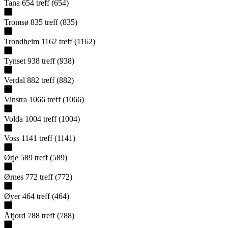
Tana
654
treff
(
654
)
Tromsø
835
treff
(
835
)
Trondheim
1162
treff
(
1162
)
Tynset
938
treff
(
938
)
Verdal
882
treff
(
882
)
Vinstra
1066
treff
(
1066
)
Volda
1004
treff
(
1004
)
Voss
1141
treff
(
1141
)
Ørje
589
treff
(
589
)
Ørnes
772
treff
(
772
)
Øyer
464
treff
(
464
)
Åfjord
788
treff
(
788
)