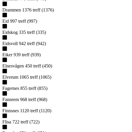
Drammen
1376
treff
(
1376
)
Eid
997
treff
(
997
)
Eidskog
335
treff
(
335
)
Eidsvoll
942
treff
(
942
)
Eiker
939
treff
(
939
)
Elnesvågen
450
treff
(
450
)
Elverum
1065
treff
(
1065
)
Fagernes
855
treff
(
855
)
Fannrem
968
treff
(
968
)
Finnsnes
1120
treff
(
1120
)
Flisa
722
treff
(
722
)