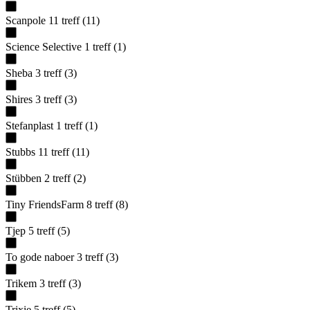
Scanpole
11
treff
(
11
)
Science Selective
1
treff
(
1
)
Sheba
3
treff
(
3
)
Shires
3
treff
(
3
)
Stefanplast
1
treff
(
1
)
Stubbs
11
treff
(
11
)
Stübben
2
treff
(
2
)
Tiny FriendsFarm
8
treff
(
8
)
Tjep
5
treff
(
5
)
To gode naboer
3
treff
(
3
)
Trikem
3
treff
(
3
)
Trixie
5
treff
(
5
)