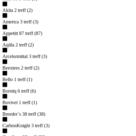
Akita
2
treff
(
2
)
America
3
treff
(
3
)
Appetitt
87
treff
(
87
)
Aqiila
2
treff
(
2
)
Arcelormittal
3
treff
(
3
)
Beextees
2
treff
(
2
)
Bello
1
treff
(
1
)
Borstiq
6
treff
(
6
)
Bovivet
1
treff
(
1
)
Breeder`s
38
treff
(
38
)
CarbonKnight
3
treff
(
3
)