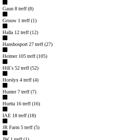
Gaun
8
treff
(
8
)
Grouw
1
treff
(
1
)
Halla
12
treff
(
12
)
Hansbosport
27
treff
(
27
)
Heimer
105
treff
(
105
)
Hill´s
52
treff
(
52
)
Horslyx
4
treff
(
4
)
Hunter
7
treff
(
7
)
Hurtta
16
treff
(
16
)
IAE
18
treff
(
18
)
JR Farm
5
treff
(
5
)
JW
1
treff
(
1
)