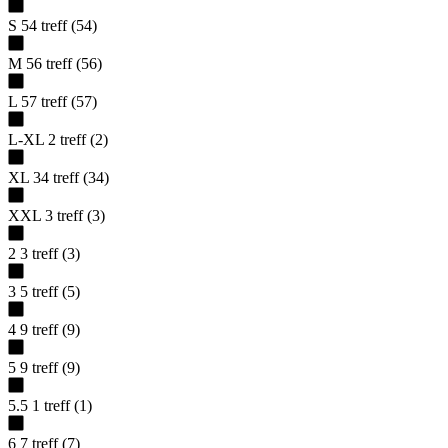
S
54
treff
(
54
)
M
56
treff
(
56
)
L
57
treff
(
57
)
L-XL
2
treff
(
2
)
XL
34
treff
(
34
)
XXL
3
treff
(
3
)
2
3
treff
(
3
)
3
5
treff
(
5
)
4
9
treff
(
9
)
5
9
treff
(
9
)
5.5
1
treff
(
1
)
6
7
treff
(
7
)