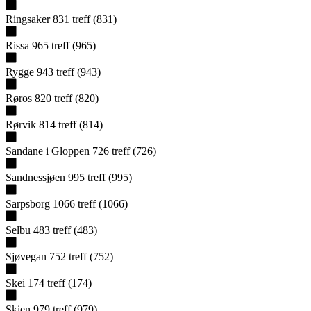
Ringsaker
831
treff
(
831
)
Rissa
965
treff
(
965
)
Rygge
943
treff
(
943
)
Røros
820
treff
(
820
)
Rørvik
814
treff
(
814
)
Sandane i Gloppen
726
treff
(
726
)
Sandnessjøen
995
treff
(
995
)
Sarpsborg
1066
treff
(
1066
)
Selbu
483
treff
(
483
)
Sjøvegan
752
treff
(
752
)
Skei
174
treff
(
174
)
Skien
979
treff
(
979
)