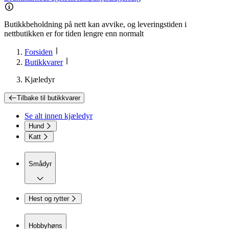
Butikkbeholdning på nett kan avvike, og leveringstiden i
nettbutikken er for tiden lengre enn normalt
Forsiden
Butikkvarer
Kjæledyr
Tilbake til
butikkvarer
Se alt innen
kjæledyr
Hund
Katt
Smådyr
Hest og rytter
Hobbyhøns