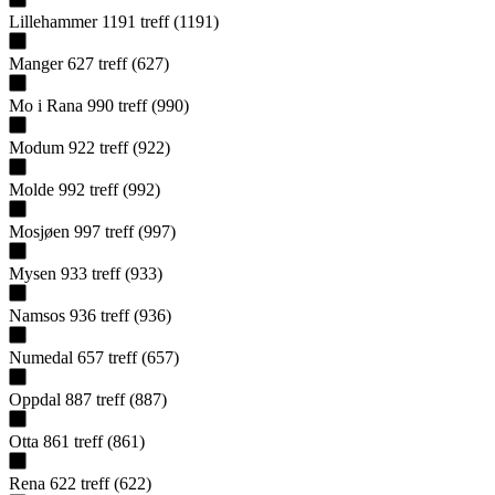
Lillehammer
1191
treff
(
1191
)
Manger
627
treff
(
627
)
Mo i Rana
990
treff
(
990
)
Modum
922
treff
(
922
)
Molde
992
treff
(
992
)
Mosjøen
997
treff
(
997
)
Mysen
933
treff
(
933
)
Namsos
936
treff
(
936
)
Numedal
657
treff
(
657
)
Oppdal
887
treff
(
887
)
Otta
861
treff
(
861
)
Rena
622
treff
(
622
)