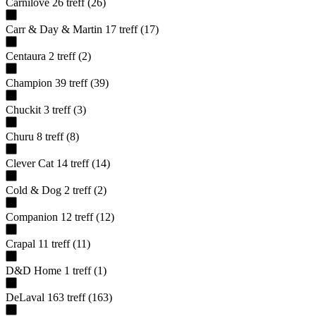
Carnilove
26
treff
(
26
)
Carr & Day & Martin
17
treff
(
17
)
Centaura
2
treff
(
2
)
Champion
39
treff
(
39
)
Chuckit
3
treff
(
3
)
Churu
8
treff
(
8
)
Clever Cat
14
treff
(
14
)
Cold & Dog
2
treff
(
2
)
Companion
12
treff
(
12
)
Crapal
11
treff
(
11
)
D&D Home
1
treff
(
1
)
DeLaval
163
treff
(
163
)