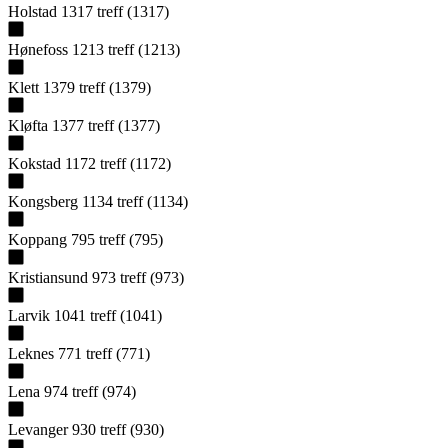
Holstad
1317
treff
(
1317
)
Hønefoss
1213
treff
(
1213
)
Klett
1379
treff
(
1379
)
Kløfta
1377
treff
(
1377
)
Kokstad
1172
treff
(
1172
)
Kongsberg
1134
treff
(
1134
)
Koppang
795
treff
(
795
)
Kristiansund
973
treff
(
973
)
Larvik
1041
treff
(
1041
)
Leknes
771
treff
(
771
)
Lena
974
treff
(
974
)
Levanger
930
treff
(
930
)