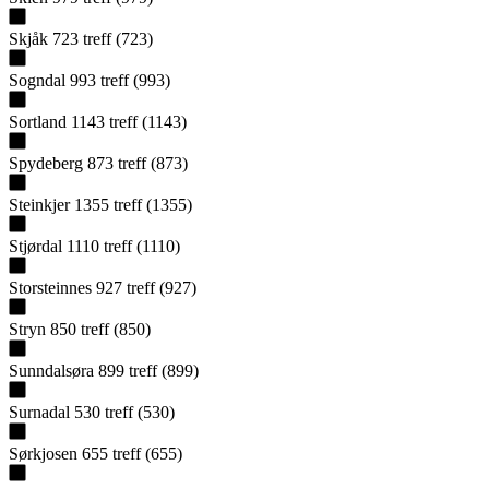
Skjåk
723
treff
(
723
)
Sogndal
993
treff
(
993
)
Sortland
1143
treff
(
1143
)
Spydeberg
873
treff
(
873
)
Steinkjer
1355
treff
(
1355
)
Stjørdal
1110
treff
(
1110
)
Storsteinnes
927
treff
(
927
)
Stryn
850
treff
(
850
)
Sunndalsøra
899
treff
(
899
)
Surnadal
530
treff
(
530
)
Sørkjosen
655
treff
(
655
)