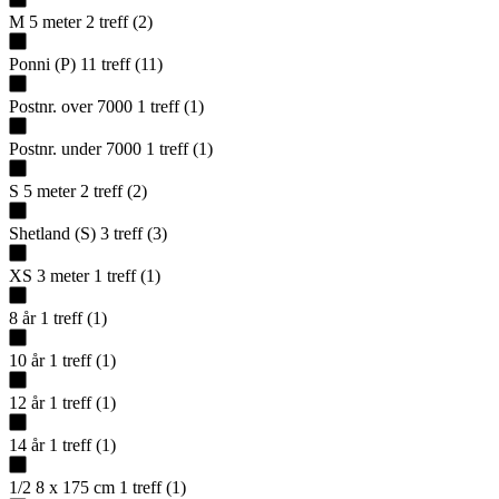
M 5 meter
2
treff
(
2
)
Ponni (P)
11
treff
(
11
)
Postnr. over 7000
1
treff
(
1
)
Postnr. under 7000
1
treff
(
1
)
S 5 meter
2
treff
(
2
)
Shetland (S)
3
treff
(
3
)
XS 3 meter
1
treff
(
1
)
8 år
1
treff
(
1
)
10 år
1
treff
(
1
)
12 år
1
treff
(
1
)
14 år
1
treff
(
1
)
1/2 8 x 175 cm
1
treff
(
1
)