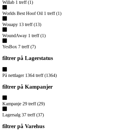
Willab
1
treff
(
1
)
Worlds Best Hoof Oil
1
treff
(
1
)
Wouapy
13
treff
(
13
)
WoundAway
1
treff
(
1
)
YesBox
7
treff
(
7
)
filtrer på
Lagerstatus
På nettlager
1364
treff
(
1364
)
filtrer på
Kampanjer
Kampanje
29
treff
(
29
)
Lagersalg
37
treff
(
37
)
filtrer på
Varehus