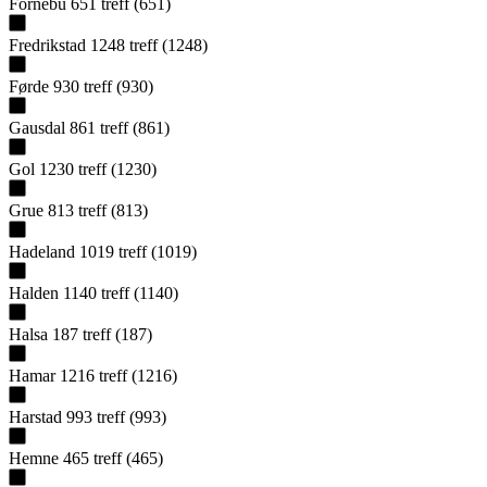
Fornebu
651
treff
(
651
)
Fredrikstad
1248
treff
(
1248
)
Førde
930
treff
(
930
)
Gausdal
861
treff
(
861
)
Gol
1230
treff
(
1230
)
Grue
813
treff
(
813
)
Hadeland
1019
treff
(
1019
)
Halden
1140
treff
(
1140
)
Halsa
187
treff
(
187
)
Hamar
1216
treff
(
1216
)
Harstad
993
treff
(
993
)
Hemne
465
treff
(
465
)