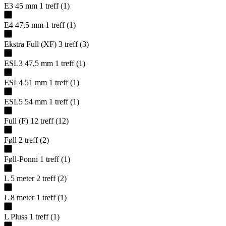
E3 45 mm
1
treff
(
1
)
E4 47,5 mm
1
treff
(
1
)
Ekstra Full (XF)
3
treff
(
3
)
ESL3 47,5 mm
1
treff
(
1
)
ESL4 51 mm
1
treff
(
1
)
ESL5 54 mm
1
treff
(
1
)
Full (F)
12
treff
(
12
)
Føll
2
treff
(
2
)
Føll-Ponni
1
treff
(
1
)
L 5 meter
2
treff
(
2
)
L 8 meter
1
treff
(
1
)
L Pluss
1
treff
(
1
)