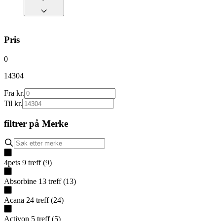
Pris
0
14304
Fra kr.
Til kr.
filtrer på
Merke
4pets
9
treff
(
9
)
Absorbine
13
treff
(
13
)
Acana
24
treff
(
24
)
Activon
5
treff
(
5
)