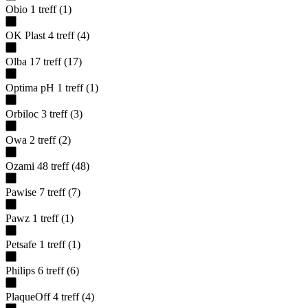
Obio
1
treff
(
1
)
OK Plast
4
treff
(
4
)
Olba
17
treff
(
17
)
Optima pH
1
treff
(
1
)
Orbiloc
3
treff
(
3
)
Owa
2
treff
(
2
)
Ozami
48
treff
(
48
)
Pawise
7
treff
(
7
)
Pawz
1
treff
(
1
)
Petsafe
1
treff
(
1
)
Philips
6
treff
(
6
)
PlaqueOff
4
treff
(
4
)