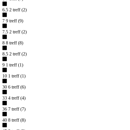
6.5
2
treff
(
2
)
7
9
treff
(
9
)
7.5
2
treff
(
2
)
8
8
treff
(
8
)
8.5
2
treff
(
2
)
9
1
treff
(
1
)
10
1
treff
(
1
)
30
6
treff
(
6
)
33
4
treff
(
4
)
36
7
treff
(
7
)
40
8
treff
(
8
)