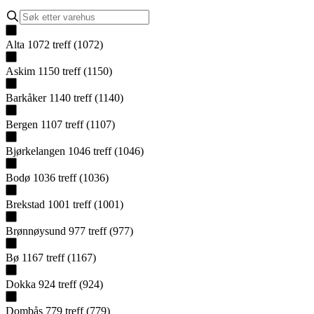
Alta
1072
treff
(
1072
)
Askim
1150
treff
(
1150
)
Barkåker
1140
treff
(
1140
)
Bergen
1107
treff
(
1107
)
Bjørkelangen
1046
treff
(
1046
)
Bodø
1036
treff
(
1036
)
Brekstad
1001
treff
(
1001
)
Brønnøysund
977
treff
(
977
)
Bø
1167
treff
(
1167
)
Dokka
924
treff
(
924
)
Dombås
779
treff
(
779
)