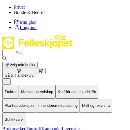
Privat
Bonde & Bedrift
Min gård
Logg inn
Velg min butikk
Gå til
Handlekurv
Traktor
Maskin og redskap
Kraftfôr og tilskuddsfôr
Planteproduksjon
Innendørsmekanisering
Drift og rekvisita
Butikkvarer
Bruktmarked
Fagstoff
Kampanjer
Lagersalg