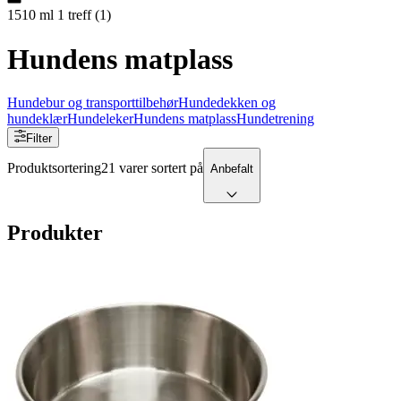
1510 ml
1
treff
(
1
)
Hundens matplass
Hundebur og transporttilbehør
Hundedekken og
hundeklær
Hundeleker
Hundens matplass
Hundetrening
Filter
Produktsortering
21 varer sortert på
Anbefalt
Produkter