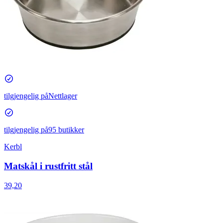
tilgjengelig på
Nettlager
tilgjengelig på
95 butikker
Kerbl
Matskål i rustfritt stål
39,20