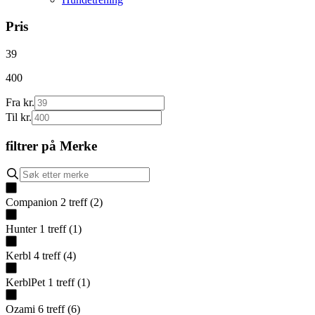
Pris
39
400
Fra kr.
Til kr.
filtrer på
Merke
Companion
2
treff
(
2
)
Hunter
1
treff
(
1
)
Kerbl
4
treff
(
4
)
KerblPet
1
treff
(
1
)
Ozami
6
treff
(
6
)