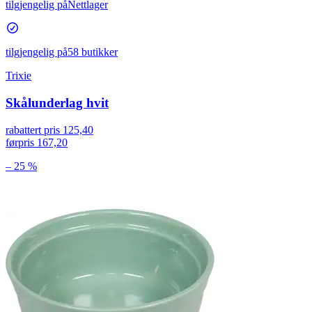
tilgjengelig på
Nettlager
tilgjengelig på
58 butikker
Trixie
Skålunderlag hvit
rabattert pris
125,40
førpris
167,20
– 25 %