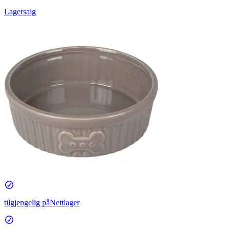
Lagersalg
tilgjengelig på
Nettlager