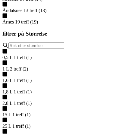
Åndalsnes
13
treff
(
13
)
Årnes
19
treff
(
19
)
filtrer på
Størrelse
0,5 L
1
treff
(
1
)
1 L
2
treff
(
2
)
1,6 L
1
treff
(
1
)
1,8 L
1
treff
(
1
)
2,8 L
1
treff
(
1
)
15 L
1
treff
(
1
)
25 L
1
treff
(
1
)