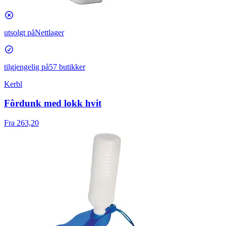
utsolgt på
Nettlager
tilgjengelig på
57 butikker
Kerbl
Fôrdunk med lokk hvit
Fra 263,20