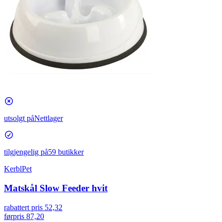
utsolgt på
Nettlager
tilgjengelig på
59 butikker
KerblPet
Matskål Slow Feeder hvit
rabattert pris
52,32
førpris
87,20