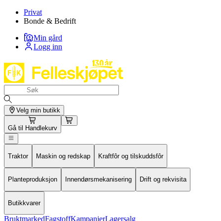
Privat
Bonde & Bedrift
Min gård
Logg inn
Velg min butikk
Gå til
Handlekurv
Traktor
Maskin og redskap
Kraftfôr og tilskuddsfôr
Planteproduksjon
Innendørsmekanisering
Drift og rekvisita
Butikkvarer
Bruktmarked
Fagstoff
Kampanjer
Lagersalg