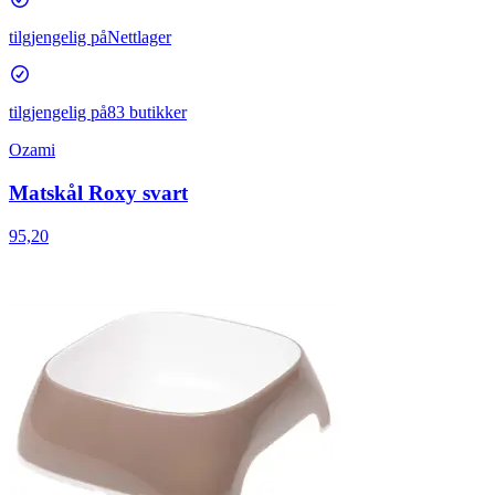
tilgjengelig på
Nettlager
tilgjengelig på
83 butikker
Ozami
Matskål Roxy svart
95,20