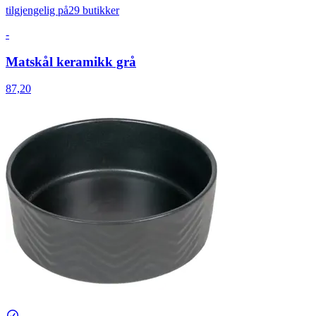
tilgjengelig på
29 butikker
-
Matskål keramikk grå
87,20