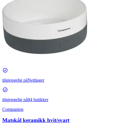
tilgjengelig på
Nettlager
tilgjengelig på
84 butikker
Companion
Matskål keramikk hvit/svart