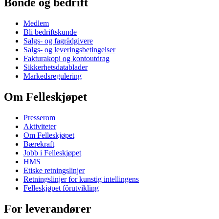
Bonde og bedrift
Medlem
Bli bedriftskunde
Salgs- og fagrådgivere
Salgs- og leveringsbetingelser
Fakturakopi og kontoutdrag
Sikkerhetsdatablader
Markedsregulering
Om Felleskjøpet
Presserom
Aktiviteter
Om Felleskjøpet
Bærekraft
Jobb i Felleskjøpet
HMS
Etiske retningslinjer
Retningslinjer for kunstig intellingens
Felleskjøpet fôrutvikling
For leverandører