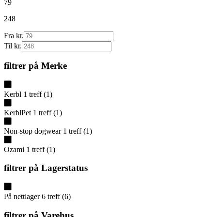
79
248
Fra kr.
Til kr.
filtrer på
Merke
Kerbl
1
treff
(
1
)
KerblPet
1
treff
(
1
)
Non-stop dogwear
1
treff
(
1
)
Ozami
1
treff
(
1
)
filtrer på
Lagerstatus
På nettlager
6
treff
(
6
)
filtrer på
Varehus