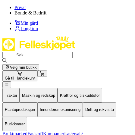
Privat
Bonde & Bedrift
Min gård
Logg inn
Velg min butikk
Gå til
Handlekurv
Traktor
Maskin og redskap
Kraftfôr og tilskuddsfôr
Planteproduksjon
Innendørsmekanisering
Drift og rekvisita
Butikkvarer
Bruktmarked
Fagstoff
Kampanjer
Lagersalg