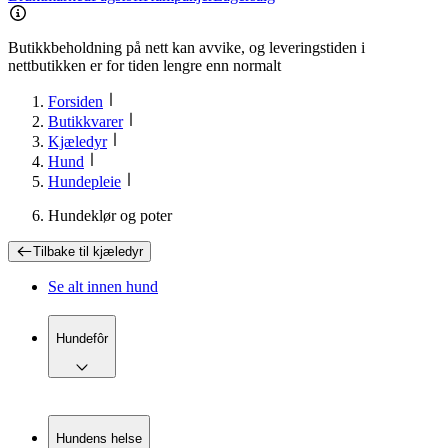
Butikkbeholdning på nett kan avvike, og leveringstiden i
nettbutikken er for tiden lengre enn normalt
Forsiden
Butikkvarer
Kjæledyr
Hund
Hundepleie
Hundeklør og poter
Tilbake til
kjæledyr
Se alt innen
hund
Hundefôr
Hundens helse