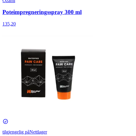
Ozami
Poteimpregneringsspray 300 ml
135,20
tilgjengelig på
Nettlager