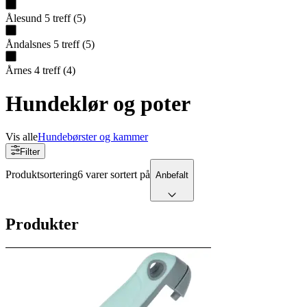
Ålesund
5
treff
(
5
)
Åndalsnes
5
treff
(
5
)
Årnes
4
treff
(
4
)
Hundeklør og poter
Vis alle
Hundebørster og kammer
Filter
Produktsortering
6 varer sortert på
Anbefalt
Produkter