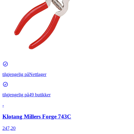
tilgjengelig på
Nettlager
tilgjengelig på
49 butikker
-
Klotang Millers Forge 743C
247,20