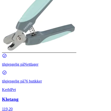
tilgjengelig på
Nettlager
tilgjengelig på
76 butikker
KerblPet
Klotang
119,20