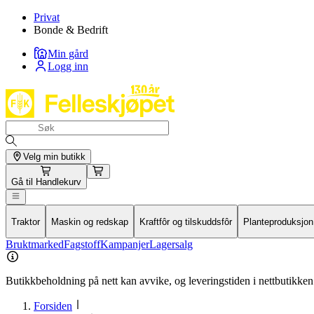
Privat
Bonde & Bedrift
Min gård
Logg inn
Velg min butikk
Gå til
Handlekurv
Traktor
Maskin og redskap
Kraftfôr og tilskuddsfôr
Planteproduksjon
Bruktmarked
Fagstoff
Kampanjer
Lagersalg
Butikkbeholdning på nett kan avvike, og leveringstiden i nettbutikken 
Forsiden