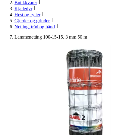
Butikkvarer
Kjæledyr
Hest og rytter
Gjerder og grinder
Netting, tråd og bånd
Lammenetting 100-15-15, 3 mm 50 m