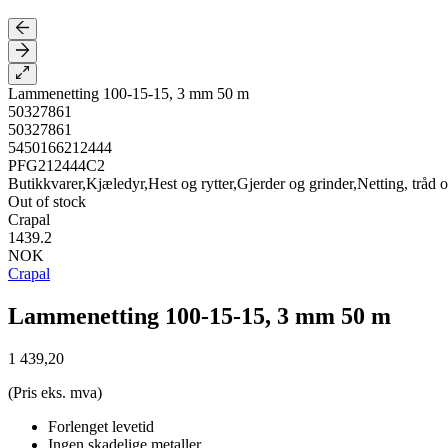
Lammenetting 100-15-15, 3 mm 50 m
50327861
50327861
5450166212444
PFG212444C2
Butikkvarer,Kjæledyr,Hest og rytter,Gjerder og grinder,Netting, tråd 
Out of stock
Crapal
1439.2
NOK
Crapal
Lammenetting 100-15-15, 3 mm 50 m
1 439,20
(Pris eks. mva)
Forlenget levetid
Ingen skadelige metaller