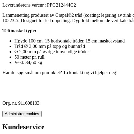
Leverandørens varenr.:
PFG212444C2
Lammenetting produsert av Crapal®2 tråd (coating: legering av zink o
10223-5. Designet for lett oppetting. Dyp fold mellom de vertikale tråde
Tettmasket type:
Høyde 100 cm, 15 horisontale tråder, 15 cm maskeavstand
Tråd Ø 3,00 mm på topp og bunntråd
Ø 2,00 mm på øvrige innvendige tråder
50 meter pr. rull.
Vekt: 34,60 kg
Har du spørsmål om produktet? Ta kontakt og vi hjelper deg!
Org. nr. 911608103
Administrer cookies
Kundeservice