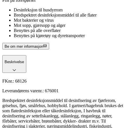
Pris på forespørsel
Desinfeksjon til husdyrrom
Bredspektret desinfeksjonsmiddel til alle flater
Mot bakterier og virus
Mot sopp, gjærsopp og alger
Benyttes på alle overflater
Benyttes på kjøretøy og dyretransporter
Be om mer informasjon
Beskrivelse
FKnr.:
68126
Leverandørens varenr.:
676001
Bredspektret desinfeksjonsmiddel til desinfisering av fjørferom,
grisehus, fjøs, småfehus, hobbyhold. I gartneri/hagebruk brukes det
som flatedesinfeksjon eller tåkedesinfeksjon, I havbruk til
desinfisering av settefiskanlegg, stålanlegg, ringanlegg, nøter,
fôrbåter, servicebåter, brønnbåter, dykker- drakter m.v. Til
desinfisering i slakterier, næringsmiddelindustri, fiskeindustri,