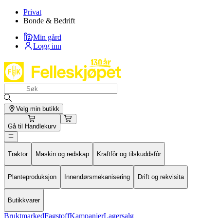
Privat
Bonde & Bedrift
Min gård
Logg inn
Velg min butikk
Gå til
Handlekurv
Traktor
Maskin og redskap
Kraftfôr og tilskuddsfôr
Planteproduksjon
Innendørsmekanisering
Drift og rekvisita
Butikkvarer
Bruktmarked
Fagstoff
Kampanjer
Lagersalg