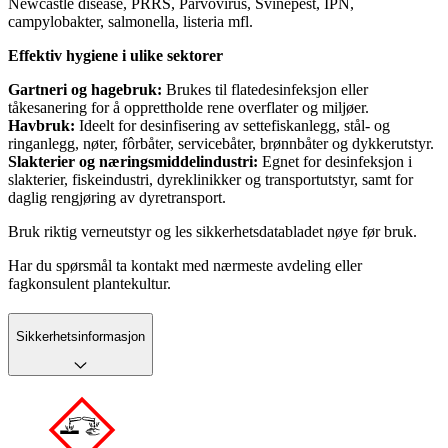
Newcastle disease, PRRS, Parvovirus, Svinepest, IPN,
campylobakter, salmonella, listeria mfl.
Effektiv hygiene i ulike sektorer
Gartneri og hagebruk:
Brukes til flatedesinfeksjon eller
tåkesanering for å opprettholde rene overflater og miljøer.
Havbruk:
Ideelt for desinfisering av settefiskanlegg, stål- og
ringanlegg, nøter, fôrbåter, servicebåter, brønnbåter og dykkerutstyr.
Slakterier og næringsmiddelindustri:
Egnet for desinfeksjon i
slakterier, fiskeindustri, dyreklinikker og transportutstyr, samt for
daglig rengjøring av dyretransport.
Bruk riktig verneutstyr og les sikkerhetsdatabladet nøye før bruk.
Har du spørsmål ta kontakt med nærmeste avdeling eller
fagkonsulent plantekultur.
Sikkerhetsinformasjon