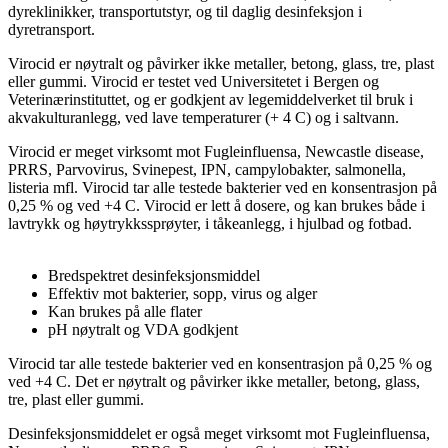
dyreklinikker, transportutstyr, og til daglig desinfeksjon i
dyretransport.
Virocid er nøytralt og påvirker ikke metaller, betong, glass, tre, plast
eller gummi. Virocid er testet ved Universitetet i Bergen og
Veterinærinstituttet, og er godkjent av legemiddelverket til bruk i
akvakulturanlegg, ved lave temperaturer (+ 4 C) og i saltvann.
Virocid er meget virksomt mot Fugleinfluensa, Newcastle disease,
PRRS, Parvovirus, Svinepest, IPN, campylobakter, salmonella,
listeria mfl. Virocid tar alle testede bakterier ved en konsentrasjon på
0,25 % og ved +4 C. Virocid er lett å dosere, og kan brukes både i
lavtrykk­ og høytrykkssprøyter, i tåkeanlegg, i hjulbad og fotbad.
Bredspektret desinfeksjonsmiddel
Effektiv mot bakterier, sopp, virus og alger
Kan brukes på alle flater
pH nøytralt og VDA godkjent
Virocid tar alle testede bakterier ved en konsentrasjon på 0,25 % og
ved +4 C. Det er nøytralt og påvirker ikke metaller, betong, glass,
tre, plast eller gummi.
Desinfeksjonsmiddelet er også meget virksomt mot Fugleinfluensa,