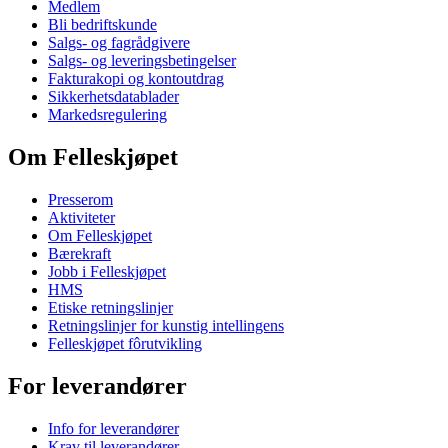
Medlem
Bli bedriftskunde
Salgs- og fagrådgivere
Salgs- og leveringsbetingelser
Fakturakopi og kontoutdrag
Sikkerhetsdatablader
Markedsregulering
Om Felleskjøpet
Presserom
Aktiviteter
Om Felleskjøpet
Bærekraft
Jobb i Felleskjøpet
HMS
Etiske retningslinjer
Retningslinjer for kunstig intellingens
Felleskjøpet fôrutvikling
For leverandører
Info for leverandører
Krav til leverandører