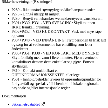
Sikkerhetssetninger (P-setninger)
P260 - Ikke innånd støv/røyk/gass/tåke/damp/aerosoler.
P273 - Unngå utslipp til miljøet.
P280 - Benytt vernehansker /verneklær/øyevern/ansiktsvern.
P301+P330+P331 - VED SVELGING: Skyll munnen.
IKKE framkall brekning.
P302+P352 - VED HUDKONTAKT: Vask med mye såpe
og vann.
P304+P340 - VED INNÅNDING: Flytt personen til frisk luft
og sørg for at vedkommende har en stilling som letter
åndedrettet.
P305+P351+P338 - VED KONTAKT MED ØYNENE:
Skyll forsiktig med vann i flere minutter. Fjern eventuelle
kontaktlinser dersom dette enkelt lar seg gjøre. Fortsett
skyllingen.
P310 - Kontakt umiddelbart et
GIFTINFORMASJONSSENTER eller lege.
P501 - Innhold/beholder leveres til oppsamlingspunkter for
farlig avfall og spesialavfall i henhold til lokale, regionale,
nasjonale og/eller internasjonale regler.
Dokumentasjon
Sikkerhetsdatablad