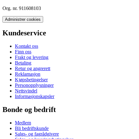
Org. nr. 911608103
Administrer cookies
Kundeservice
Kontakt oss
Finn oss
Frakt og levering
Betaling
Retur og angrerett
Reklamasjon
Kjøpsbetingelser
Personopplysninger
Nettsvindel
Informasjonskapsler
Bonde og bedrift
Medlem
Bli bedriftskunde
Salgs- og fagrådgivere