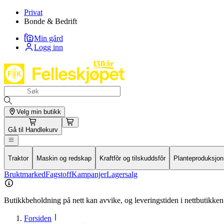
Privat
Bonde & Bedrift
Min gård
Logg inn
Velg min butikk
Gå til
Handlekurv
Traktor
Maskin og redskap
Kraftfôr og tilskuddsfôr
Planteproduksjon
Bruktmarked
Fagstoff
Kampanjer
Lagersalg
Butikkbeholdning på nett kan avvike, og leveringstiden i nettbutikken 
Forsiden