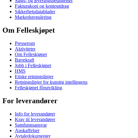
Salgs- og leveringsbetingelser
Fakturakopi og kontoutdrag
Sikkerhetsdatablader
Markedsregulering
Om Felleskjøpet
Presserom
Aktiviteter
Om Felleskjøpet
Bærekraft
Jobb i Felleskjøpet
HMS
Etiske retningslinjer
Retningslinjer for kunstig intellingens
Felleskjøpet fôrutvikling
For leverandører
Info for leverandører
Krav til leverandører
Samfunnsansvar
Anskaffelser
Avtaledokumenter