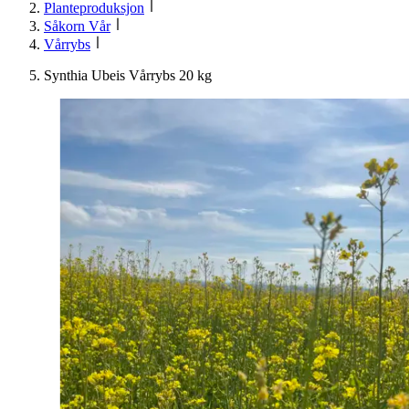
Planteproduksjon
Såkorn Vår
Vårrybs
Synthia Ubeis Vårrybs 20 kg