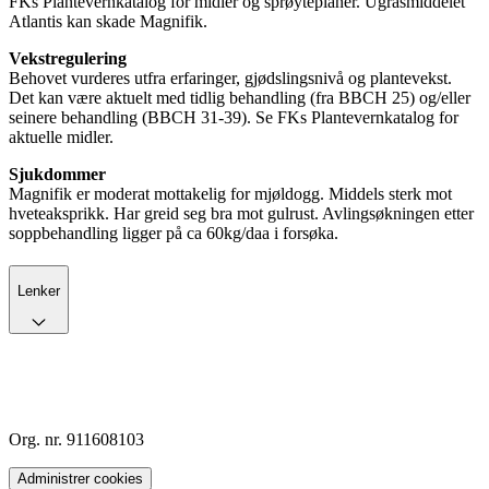
FKs Plantevernkatalog for midler og sprøyteplaner. Ugrasmiddelet
Atlantis kan skade Magnifik.
Vekstregulering
Behovet vurderes utfra erfaringer, gjødslingsnivå og plantevekst.
Det kan være aktuelt med tidlig behandling (fra BBCH 25) og/eller
seinere behandling (BBCH 31-39). Se FKs Plantevernkatalog for
aktuelle midler.
Sjukdommer
Magnifik er moderat mottakelig for mjøldogg. Middels sterk mot
hveteaksprikk. Har greid seg bra mot gulrust. Avlingsøkningen etter
soppbehandling ligger på ca 60kg/daa i forsøka.
Lenker
Org. nr. 911608103
Administrer cookies