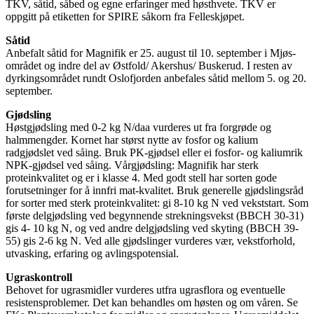
TKV, såtid, såbed og egne erfaringer med høsthvete. TKV er
oppgitt på etiketten for SPIRE såkorn fra Felleskjøpet.
Såtid
Anbefalt såtid for Magnifik er 25. august til 10. september i Mjøs-
området og indre del av Østfold/ Akershus/ Buskerud. I resten av
dyrkingsområdet rundt Oslofjorden anbefales såtid mellom 5. og 20.
september.
Gjødsling
Høstgjødsling med 0-2 kg N/daa vurderes ut fra forgrøde og
halmmengder. Kornet har størst nytte av fosfor og kalium
radgjødslet ved såing. Bruk PK-gjødsel eller ei fosfor- og kaliumrik
NPK-gjødsel ved såing. Vårgjødsling: Magnifik har sterk
proteinkvalitet og er i klasse 4. Med godt stell har sorten gode
forutsetninger for å innfri mat-kvalitet. Bruk generelle gjødslingsråd
for sorter med sterk proteinkvalitet: gi 8-10 kg N ved vekststart. Som
første delgjødsling ved begynnende strekningsvekst (BBCH 30-31)
gis 4- 10 kg N, og ved andre delgjødsling ved skyting (BBCH 39-
55) gis 2-6 kg N. Ved alle gjødslinger vurderes vær, vekstforhold,
utvasking, erfaring og avlingspotensial.
Ugraskontroll
Behovet for ugrasmidler vurderes utfra ugrasflora og eventuelle
resistensproblemer. Det kan behandles om høsten og om våren. Se