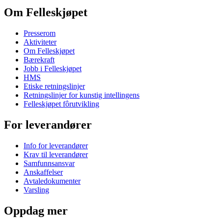
Om Felleskjøpet
Presserom
Aktiviteter
Om Felleskjøpet
Bærekraft
Jobb i Felleskjøpet
HMS
Etiske retningslinjer
Retningslinjer for kunstig intellingens
Felleskjøpet fôrutvikling
For leverandører
Info for leverandører
Krav til leverandører
Samfunnsansvar
Anskaffelser
Avtaledokumenter
Varsling
Oppdag mer