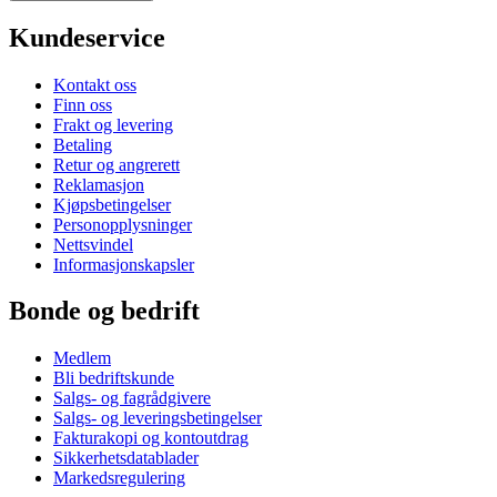
Kundeservice
Kontakt oss
Finn oss
Frakt og levering
Betaling
Retur og angrerett
Reklamasjon
Kjøpsbetingelser
Personopplysninger
Nettsvindel
Informasjonskapsler
Bonde og bedrift
Medlem
Bli bedriftskunde
Salgs- og fagrådgivere
Salgs- og leveringsbetingelser
Fakturakopi og kontoutdrag
Sikkerhetsdatablader
Markedsregulering