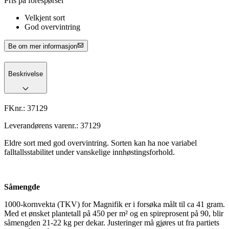
Pris på forespørsel
Velkjent sort
God overvintring
Be om mer informasjon
Beskrivelse
FKnr.:
37129
Leverandørens varenr.:
37129
Eldre sort med god overvintring. Sorten kan ha noe variabel
falltallsstabilitet under vanskelige innhøstingsforhold.
Såmengde
1000-kornvekta (TKV) for Magnifik er i forsøka målt til ca 41 gram.
Med et ønsket plantetall på 450 per m² og en spireprosent på 90, blir
såmengden 21-22 kg per dekar. Justeringer må gjøres ut fra partiets