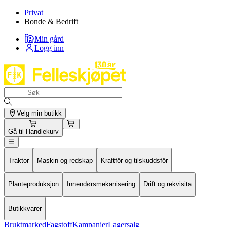
Privat
Bonde & Bedrift
Min gård
Logg inn
Velg min butikk
Gå til
Handlekurv
Traktor
Maskin og redskap
Kraftfôr og tilskuddsfôr
Planteproduksjon
Innendørsmekanisering
Drift og rekvisita
Butikkvarer
Bruktmarked
Fagstoff
Kampanjer
Lagersalg