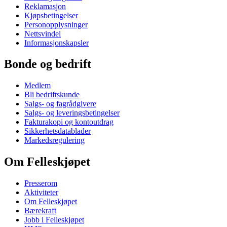
Reklamasjon
Kjøpsbetingelser
Personopplysninger
Nettsvindel
Informasjonskapsler
Bonde og bedrift
Medlem
Bli bedriftskunde
Salgs- og fagrådgivere
Salgs- og leveringsbetingelser
Fakturakopi og kontoutdrag
Sikkerhetsdatablader
Markedsregulering
Om Felleskjøpet
Presserom
Aktiviteter
Om Felleskjøpet
Bærekraft
Jobb i Felleskjøpet