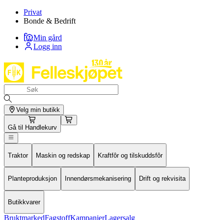
Privat
Bonde & Bedrift
Min gård
Logg inn
Velg min butikk
Gå til
Handlekurv
Traktor
Maskin og redskap
Kraftfôr og tilskuddsfôr
Planteproduksjon
Innendørsmekanisering
Drift og rekvisita
Butikkvarer
Bruktmarked
Fagstoff
Kampanjer
Lagersalg