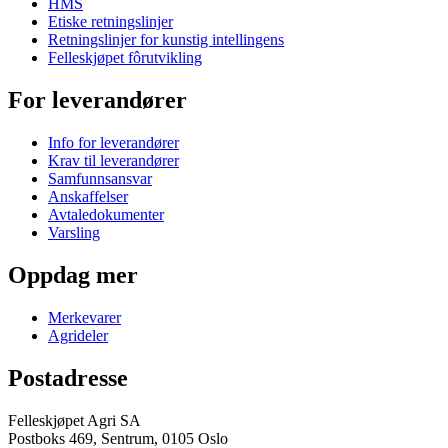
HMS
Etiske retningslinjer
Retningslinjer for kunstig intellingens
Felleskjøpet fôrutvikling
For leverandører
Info for leverandører
Krav til leverandører
Samfunnsansvar
Anskaffelser
Avtaledokumenter
Varsling
Oppdag mer
Merkevarer
Agrideler
Postadresse
Felleskjøpet Agri SA
Postboks 469, Sentrum, 0105 Oslo