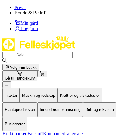
Privat
Bonde & Bedrift
Min gård
Logg inn
Velg min butikk
Gå til
Handlekurv
Traktor
Maskin og redskap
Kraftfôr og tilskuddsfôr
Planteproduksjon
Innendørsmekanisering
Drift og rekvisita
Butikkvarer
Bruktmarked
Fagstoff
Kampanjer
Lagersalg