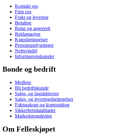
Kontakt oss
Finn oss
Frakt og levering
Betaling
Retur og angrerett
Reklamasjon
Kjøpsbetingelser
Personopplysninger
Nettsvindel
Informasjonskapsler
Bonde og bedrift
Medlem
Bli bedriftskunde
Salgs- og fagrådgivere
Salgs- og leveringsbetingelser
Fakturakopi og kontoutdrag
Sikkerhetsdatablader
Markedsregulering
Om Felleskjøpet