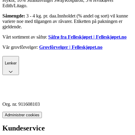
Hykor, 10% Strandsvingel Swaj/Rosparon, 5% Hvitkløver
Edith/Litago.
Såmengde:
3 - 4 kg. pr. daa.Innholdet (% andel og sort) vil kunne
variere noe med tilgangen av råvarer. Etiketten på pakningen er
gjeldende.
Vårt sortiment av såfrø:
Såfrø fra Felleskjøpet | Felleskjøpet.no
Vår grovfôrvelger:
Grovfôrvelger | Felleskjøpet.no
Lenker
Org. nr. 911608103
Administrer cookies
Kundeservice