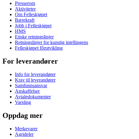
Presserom
Aktiviteter
Om Felleskjøpet
Bærekraft
Jobb i Felleskjøpet
HMS
Etiske retningslinjer
Retningslinjer for kunstig intellingens
Felleskjøpet fôrutvikling
For leverandører
Info for leverandører
Krav til leverandører
Samfunnsansvar
Anskaffelser
Avtaledokumenter
Varsling
Oppdag mer
Merkevarer
Agrideler