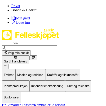
Privat
Bonde & Bedrift
Min gård
Logg inn
Velg min butikk
Gå til
Handlekurv
Traktor
Maskin og redskap
Kraftfôr og tilskuddsfôr
Planteproduksjon
Innendørsmekanisering
Drift og rekvisita
Butikkvarer
Bruktmarked
Fagstoff
Kampanjer
Lagersalg