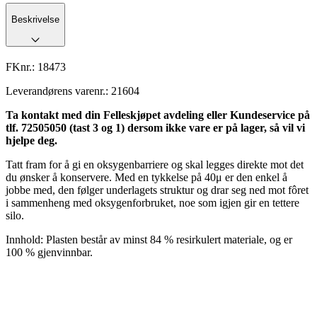
Beskrivelse
FKnr.:
18473
Leverandørens varenr.:
21604
Ta kontakt med din Felleskjøpet avdeling eller Kundeservice på
tlf. 72505050 (tast 3 og 1) dersom ikke vare er på lager, så vil vi
hjelpe deg.
Tatt fram for å gi en oksygenbarriere og skal legges direkte mot det
du ønsker å konservere. Med en tykkelse på 40μ er den enkel å
jobbe med, den følger underlagets struktur og drar seg ned mot fôret
i sammenheng med oksygenforbruket, noe som igjen gir en tettere
silo.
Innhold: Plasten består av minst 84 % resirkulert materiale, og er
100 % gjenvinnbar.