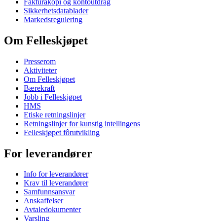
Fakturakopi og kontoutdrag
Sikkerhetsdatablader
Markedsregulering
Om Felleskjøpet
Presserom
Aktiviteter
Om Felleskjøpet
Bærekraft
Jobb i Felleskjøpet
HMS
Etiske retningslinjer
Retningslinjer for kunstig intellingens
Felleskjøpet fôrutvikling
For leverandører
Info for leverandører
Krav til leverandører
Samfunnsansvar
Anskaffelser
Avtaledokumenter
Varsling