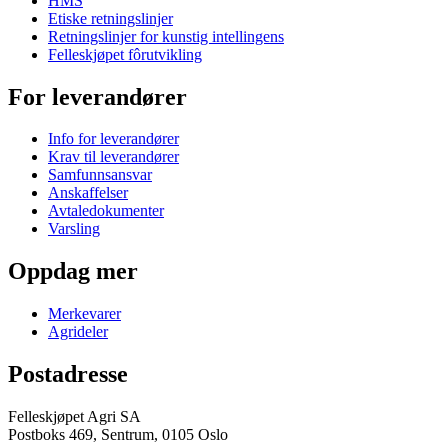
HMS
Etiske retningslinjer
Retningslinjer for kunstig intellingens
Felleskjøpet fôrutvikling
For leverandører
Info for leverandører
Krav til leverandører
Samfunnsansvar
Anskaffelser
Avtaledokumenter
Varsling
Oppdag mer
Merkevarer
Agrideler
Postadresse
Felleskjøpet Agri SA
Postboks 469, Sentrum, 0105 Oslo