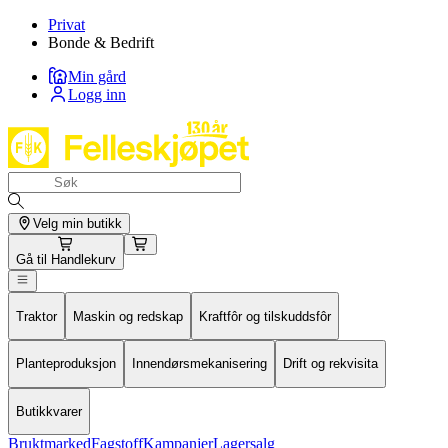
Privat
Bonde & Bedrift
Min gård
Logg inn
Velg min butikk
Gå til
Handlekurv
Traktor
Maskin og redskap
Kraftfôr og tilskuddsfôr
Planteproduksjon
Innendørsmekanisering
Drift og rekvisita
Butikkvarer
Bruktmarked
Fagstoff
Kampanjer
Lagersalg