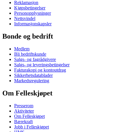
Reklamasjon
Kjøpsbetingelser
Personopplysninger
Nettsvindel
Informasjonskapsler
Bonde og bedrift
Medlem
Bli bedriftskunde
Salgs- og fagrådgivere
Salgs- og leveringsbetingelser
Fakturakopi og kontoutdrag
Sikkerhetsdatablader
Markedsregulering
Om Felleskjøpet
Presserom
Aktiviteter
Om Felleskjøpet
Bærekraft
Jobb i Felleskjøpet