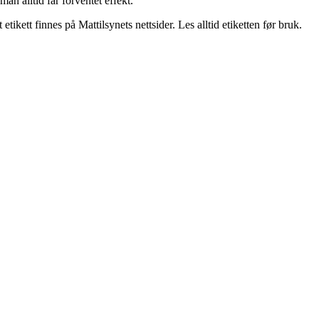
an alltid får forventet effekt.
kett finnes på Mattilsynets nettsider. Les alltid etiketten før bruk.