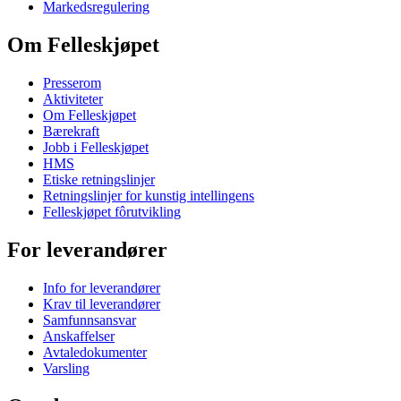
Markedsregulering
Om Felleskjøpet
Presserom
Aktiviteter
Om Felleskjøpet
Bærekraft
Jobb i Felleskjøpet
HMS
Etiske retningslinjer
Retningslinjer for kunstig intellingens
Felleskjøpet fôrutvikling
For leverandører
Info for leverandører
Krav til leverandører
Samfunnsansvar
Anskaffelser
Avtaledokumenter
Varsling