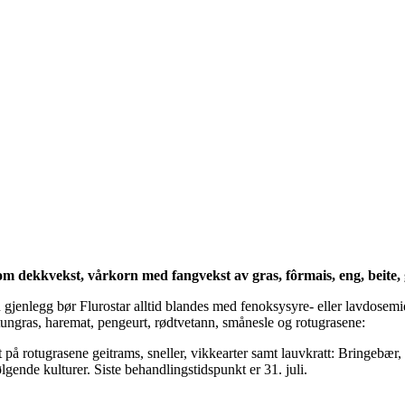
om dekkvekst, vårkorn med fangvekst av gras, fôrmais, eng, beite, 
 gjenlegg bør Flurostar alltid blandes med fenoksysyre- eller lavdosem
ungras, haremat, pengeurt, rødtvetann, smånesle og rotugrasene:
 på rotugrasene geitrams, sneller, vikkearter samt lauvkratt: Bringebær, b
lgende kulturer. Siste behandlingstidspunkt er 31. juli.