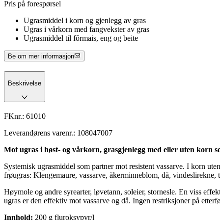
Pris på forespørsel
Ugrasmiddel i korn og gjenlegg av gras
Ugras i vårkorn med fangvekster av gras
Ugrasmiddel til fôrmais, eng og beite
Be om mer informasjon
Beskrivelse
FKnr.:
61010
Leverandørens varenr.:
108047007
Mot ugras i høst- og vårkorn, grasgjenlegg med eller uten korn s
Systemisk ugrasmiddel som partner mot resistent vassarve. I korn uten
frøugras: Klengemaure, vassarve, åkerminneblom, då, vindeslirekne, t
Høymole og andre syrearter, løvetann, soleier, stornesle. En viss effekt
ugras er den effektiv mot vassarve og då. Ingen restriksjoner på etterfø
Innhold:
200 g fluroksypyr/l