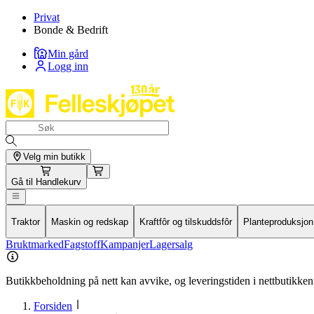
Privat
Bonde & Bedrift
Min gård
Logg inn
Velg min butikk
Gå til
Handlekurv
Traktor
Maskin og redskap
Kraftfôr og tilskuddsfôr
Planteproduksjon
Bruktmarked
Fagstoff
Kampanjer
Lagersalg
Butikkbeholdning på nett kan avvike, og leveringstiden i nettbutikken 
Forsiden