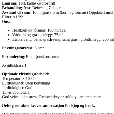
Lagring
: Tørt, kjølig og frostfritt
Behandlingsfrist
: Beite/eng 7 dager
Avstand til vann
: 10 m (gras), 5 m (korn og fôrmais) Oppdatert med 
Filter
A1/P2
Dose
:
Høstkorn og fôrmais; 100 ml/daa.
Vårkorn og grasgjenlegg: 75 ml.
Etablert eng, beite, grasfrøeng, samt gras i grøntlanlegg: 200 ml
Pakningsstørrelse
: 5 liter
Formulering
: Emulsjonskonsentrat
Avgiftsklasse 1
Optimale virkningsforhold:
Temperatur: 8-10°C
Luftfuktighet: Uten betydning
Jordfuktighet: God
Timer opphold: 1
God vekst, ikke stress. Resistensbryter sulfonylureapreparater.
Dette produktet krever autorisasjon for kjøp og bruk.