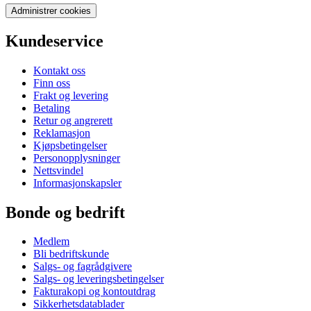
Administrer cookies
Kundeservice
Kontakt oss
Finn oss
Frakt og levering
Betaling
Retur og angrerett
Reklamasjon
Kjøpsbetingelser
Personopplysninger
Nettsvindel
Informasjonskapsler
Bonde og bedrift
Medlem
Bli bedriftskunde
Salgs- og fagrådgivere
Salgs- og leveringsbetingelser
Fakturakopi og kontoutdrag
Sikkerhetsdatablader