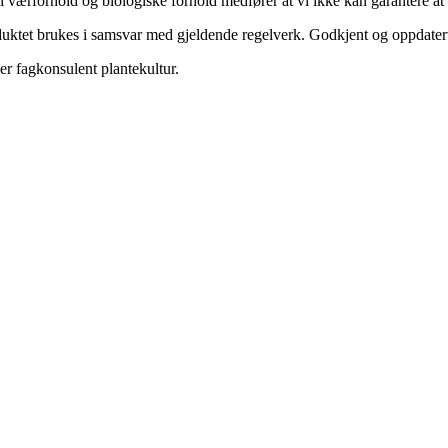
i værforhold og biologiske forhold medfører at vi ikke kan garantere at m
ktet brukes i samsvar med gjeldende regelverk. Godkjent og oppdatert eti
er fagkonsulent plantekultur.