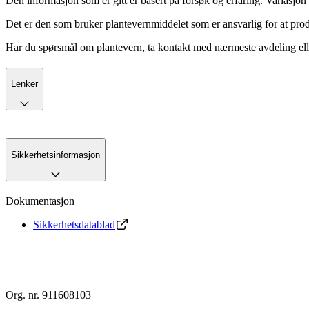
Den informasjon som er gitt er basert på forsøk og erfaring. Variasjon 
Det er den som bruker plantevernmiddelet som er ansvarlig for at produ
Har du spørsmål om plantevern, ta kontakt med nærmeste avdeling ell
Lenker
Sikkerhetsinformasjon
Dokumentasjon
Sikkerhetsdatablad
Org. nr. 911608103