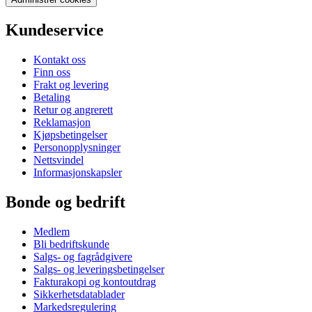
Kundeservice
Kontakt oss
Finn oss
Frakt og levering
Betaling
Retur og angrerett
Reklamasjon
Kjøpsbetingelser
Personopplysninger
Nettsvindel
Informasjonskapsler
Bonde og bedrift
Medlem
Bli bedriftskunde
Salgs- og fagrådgivere
Salgs- og leveringsbetingelser
Fakturakopi og kontoutdrag
Sikkerhetsdatablader
Markedsregulering