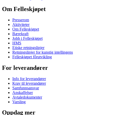
Om Felleskjøpet
Presserom
Aktiviteter
Om Felleskjøpet
Bærekraft
Jobb i Felleskjøpet
HMS
Etiske retningslinjer
Retningslinjer for kunstig intellingens
Felleskjøpet fôrutvikling
For leverandører
Info for leverandører
Krav til leverandører
Samfunnsansvar
Anskaffelser
Avtaledokumenter
Varsling
Oppdag mer