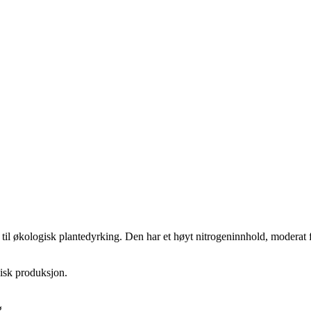
s til økologisk plantedyrking. Den har et høyt nitrogeninnhold, modera
ogisk produksjon.
ng.