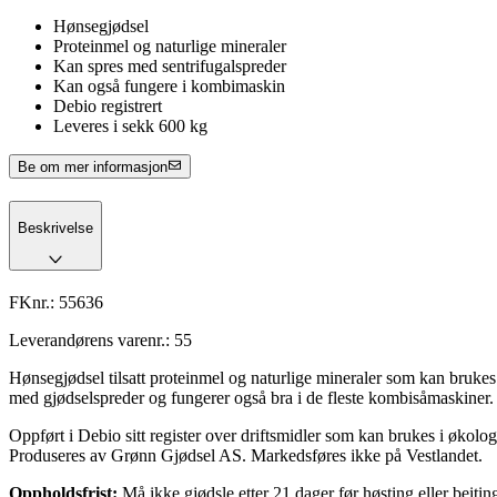
Hønsegjødsel
Proteinmel og naturlige mineraler
Kan spres med sentrifugalspreder
Kan også fungere i kombimaskin
Debio registrert
Leveres i sekk 600 kg
Be om mer informasjon
Beskrivelse
FKnr.:
55636
Leverandørens varenr.:
55
Hønsegjødsel tilsatt proteinmel og naturlige mineraler som kan bruke
med gjødselspreder og fungerer også bra i de fleste kombisåmaskiner.
Oppført i Debio sitt register over driftsmidler som kan brukes i økol
Produseres av Grønn Gjødsel AS. Markedsføres ikke på Vestlandet.
Oppholdsfrist:
Må ikke gjødsle etter 21 dager før høsting eller beiti