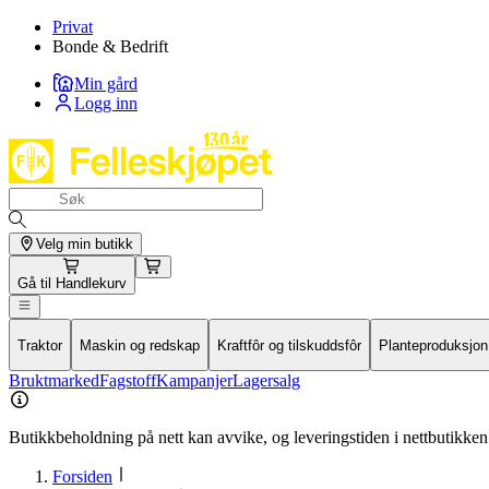
Privat
Bonde & Bedrift
Min gård
Logg inn
Velg min butikk
Gå til
Handlekurv
Traktor
Maskin og redskap
Kraftfôr og tilskuddsfôr
Planteproduksjon
Bruktmarked
Fagstoff
Kampanjer
Lagersalg
Butikkbeholdning på nett kan avvike, og leveringstiden i nettbutikken 
Forsiden