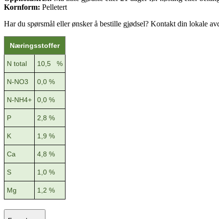
Kornform:
Pelletert
Har du spørsmål eller ønsker å bestille gjødsel? Kontakt din lokale av
Næringsstoffer
N total
10,5 %
N-NO3
0,0 %
N-NH4+
0,0 %
P
2,8 %
K
1,9 %
Ca
4,8 %
S
1,0 %
Mg
1,2 %