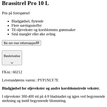
Brassitrel Pro 10 L
Pris på forespørsel
Bladgjødsel, flytende
Flere næringsstoffer
Til oljevekster og korsblomstra grønnsaker
Små mangler eller øke avling
Be om mer informasjon
Beskrivelse
FKnr.:
60212
Leverandørens varenr.:
PYP1NLY7E
Bladgjødsel for oljevekster og andre korsblomstrede vekster.
I oljevekster 300-400 ml på 4-9 bladstadiet og igjen ved begynnende
strekning og inntil begynnende blomstring.