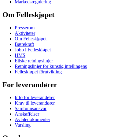
Markedsregulering
Om Felleskjøpet
Presserom
Aktiviteter
Om Felleskjøpet
Bærekraft
Jobb i Felleskjøpet
HMS
Etiske retningslinjer
Retningslinjer for kunstig intellingens
Felleskjøpet fôrutvikling
For leverandører
Info for leverandører
Krav til leverandører
Samfunnsansvar
Anskaffelser
Avtaledokumenter
Varsling