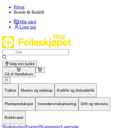
Privat
Bonde & Bedrift
Min gård
Logg inn
Velg min butikk
Gå til
Handlekurv
Traktor
Maskin og redskap
Kraftfôr og tilskuddsfôr
Planteproduksjon
Innendørsmekanisering
Drift og rekvisita
Butikkvarer
Bruktmarked
Fagstoff
Kampanjer
Lagersalg