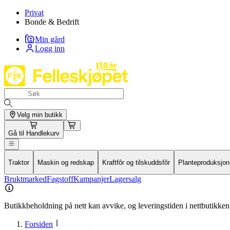
Privat
Bonde & Bedrift
Min gård
Logg inn
Velg min butikk
Gå til
Handlekurv
Traktor
Maskin og redskap
Kraftfôr og tilskuddsfôr
Planteproduksjon
Bruktmarked
Fagstoff
Kampanjer
Lagersalg
Butikkbeholdning på nett kan avvike, og leveringstiden i nettbutikken 
Forsiden