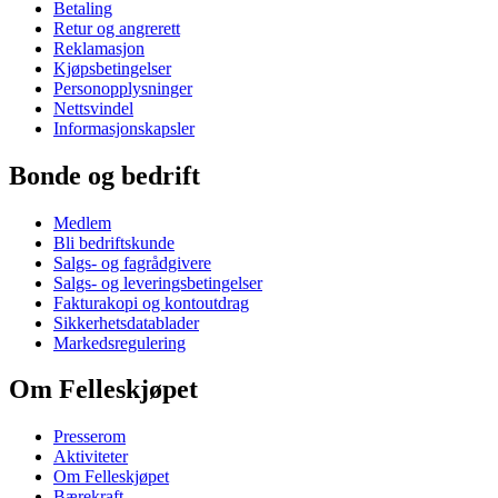
Betaling
Retur og angrerett
Reklamasjon
Kjøpsbetingelser
Personopplysninger
Nettsvindel
Informasjonskapsler
Bonde og bedrift
Medlem
Bli bedriftskunde
Salgs- og fagrådgivere
Salgs- og leveringsbetingelser
Fakturakopi og kontoutdrag
Sikkerhetsdatablader
Markedsregulering
Om Felleskjøpet
Presserom
Aktiviteter
Om Felleskjøpet
Bærekraft