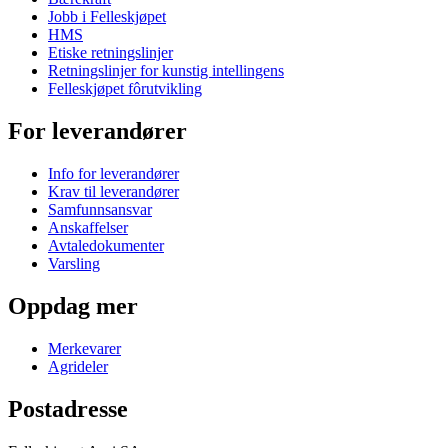
Jobb i Felleskjøpet
HMS
Etiske retningslinjer
Retningslinjer for kunstig intellingens
Felleskjøpet fôrutvikling
For leverandører
Info for leverandører
Krav til leverandører
Samfunnsansvar
Anskaffelser
Avtaledokumenter
Varsling
Oppdag mer
Merkevarer
Agrideler
Postadresse