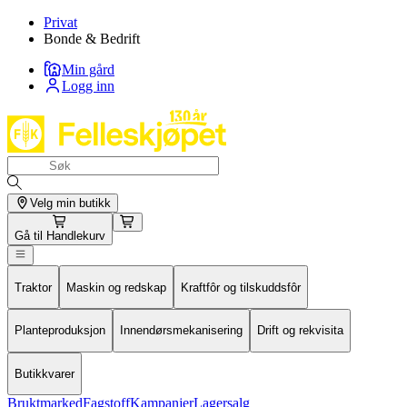
Privat
Bonde & Bedrift
Min gård
Logg inn
Velg min butikk
Gå til
Handlekurv
Traktor
Maskin og redskap
Kraftfôr og tilskuddsfôr
Planteproduksjon
Innendørsmekanisering
Drift og rekvisita
Butikkvarer
Bruktmarked
Fagstoff
Kampanjer
Lagersalg