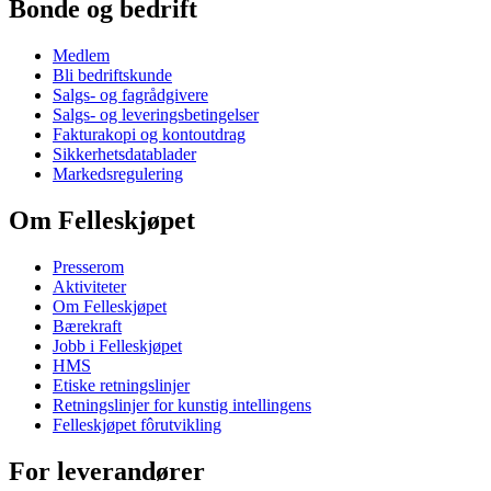
Bonde og bedrift
Medlem
Bli bedriftskunde
Salgs- og fagrådgivere
Salgs- og leveringsbetingelser
Fakturakopi og kontoutdrag
Sikkerhetsdatablader
Markedsregulering
Om Felleskjøpet
Presserom
Aktiviteter
Om Felleskjøpet
Bærekraft
Jobb i Felleskjøpet
HMS
Etiske retningslinjer
Retningslinjer for kunstig intellingens
Felleskjøpet fôrutvikling
For leverandører