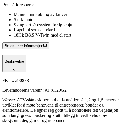
Pris på forespørsel
Manuell innkobling av kniver
Sterk motor
Svingbart låsesystem for løpehjul
Løpehjul som standard
18Hk B&S V-Twin med el.start
Be om mer informasjon
Beskrivelse
FKnr.:
290878
Leverandørens varenr.:
AFX120G2
Wessex ATV-slåmaskiner i arbeidsbredder på 1,2 og 1,6 meter er
utviklet for å møte behovene til entreprenører, bønder og
eiendomseiere. De egner seg godt til å kontrollere tett vegetasjon
som langt gress, busker og kratt i tillegg til vedlikehold av
skogsområder, gårder og ridebaner.