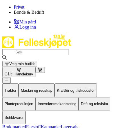
Privat
Bonde & Bedrift
Min gård
Logg inn
Velg min butikk
Gå til
Handlekurv
Traktor
Maskin og redskap
Kraftfôr og tilskuddsfôr
Planteproduksjon
Innendørsmekanisering
Drift og rekvisita
Butikkvarer
Bruktmarked
Fagstoff
Kampanjer
Lagersalg