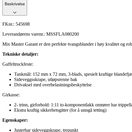
Beskrivelse
FKnr.:
545698
Leverandørens varenr.:
MSSFLA080200
Mix Master Garant er den perfekte tvangsblander i høy kvalitet og rob
Tekniske detaljer:
Gaffeltruckfeste:
Tankmål: 152 mm x 72 mm, 3-blads, spesielt kraftige blandefjær
Sideveggsskrape, utløpsrenne bak
Drivaksel med overbelastningsbeskyttelse
Girkasse:
2- trinn, girforhold: 1:11 to-komponentlakk omrører har trippell
Ekstra kraftig sikkerhetsgitter (for å unngå tetting)
Egenskaper:
Justerbar sideveggskrape, trepunkt