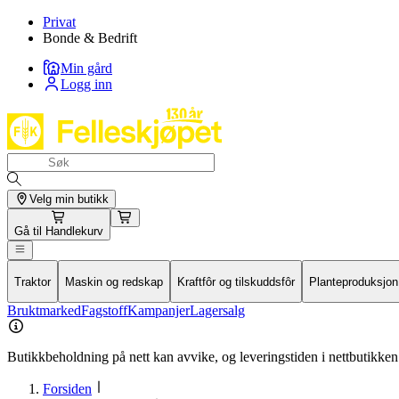
Privat
Bonde & Bedrift
Min gård
Logg inn
Velg min butikk
Gå til
Handlekurv
Traktor
Maskin og redskap
Kraftfôr og tilskuddsfôr
Planteproduksjon
Bruktmarked
Fagstoff
Kampanjer
Lagersalg
Butikkbeholdning på nett kan avvike, og leveringstiden i nettbutikken 
Forsiden