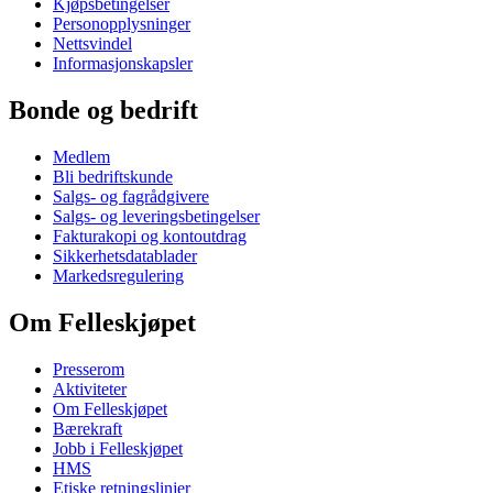
Kjøpsbetingelser
Personopplysninger
Nettsvindel
Informasjonskapsler
Bonde og bedrift
Medlem
Bli bedriftskunde
Salgs- og fagrådgivere
Salgs- og leveringsbetingelser
Fakturakopi og kontoutdrag
Sikkerhetsdatablader
Markedsregulering
Om Felleskjøpet
Presserom
Aktiviteter
Om Felleskjøpet
Bærekraft
Jobb i Felleskjøpet
HMS
Etiske retningslinjer