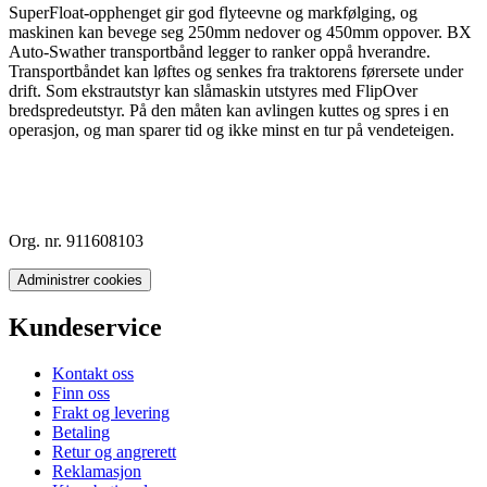
SuperFloat-opphenget gir god flyteevne og markfølging, og
maskinen kan bevege seg 250mm nedover og 450mm oppover. BX
Auto-Swather transportbånd legger to ranker oppå hverandre.
Transportbåndet kan løftes og senkes fra traktorens førersete under
drift. Som ekstrautstyr kan slåmaskin utstyres med FlipOver
bredspredeutstyr. På den måten kan avlingen kuttes og spres i en
operasjon, og man sparer tid og ikke minst en tur på vendeteigen.
Org. nr. 911608103
Administrer cookies
Kundeservice
Kontakt oss
Finn oss
Frakt og levering
Betaling
Retur og angrerett
Reklamasjon