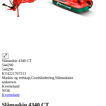
Slåmaskin 4340 CT
544290
544290
KT4221707213
Maskin og redskap,Grashåndtering,Slåmaskiner
unknown
Kverneland
NOK
Kverneland
Slåmaskin 4340 CT