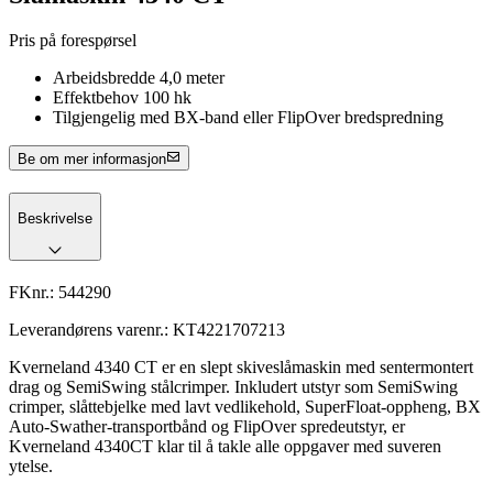
Pris på forespørsel
Arbeidsbredde 4,0 meter
Effektbehov 100 hk
Tilgjengelig med BX-band eller FlipOver bredspredning
Be om mer informasjon
Beskrivelse
FKnr.:
544290
Leverandørens varenr.:
KT4221707213
Kverneland 4340 CT er en slept skiveslåmaskin med sentermontert
drag og SemiSwing stålcrimper. Inkludert utstyr som SemiSwing
crimper, slåttebjelke med lavt vedlikehold, SuperFloat-oppheng, BX
Auto-Swather-transportbånd og FlipOver spredeutstyr, er
Kverneland 4340CT klar til å takle alle oppgaver med suveren
ytelse.