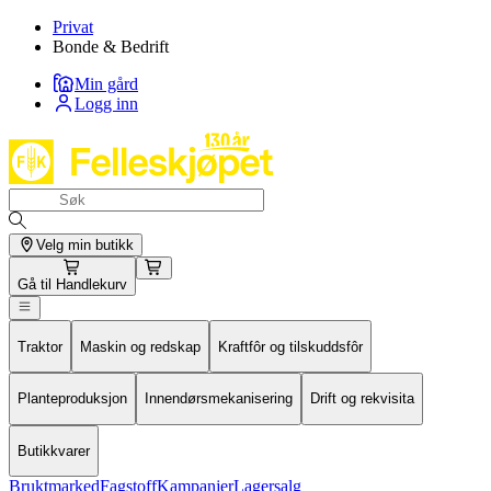
Privat
Bonde & Bedrift
Min gård
Logg inn
Velg min butikk
Gå til
Handlekurv
Traktor
Maskin og redskap
Kraftfôr og tilskuddsfôr
Planteproduksjon
Innendørsmekanisering
Drift og rekvisita
Butikkvarer
Bruktmarked
Fagstoff
Kampanjer
Lagersalg