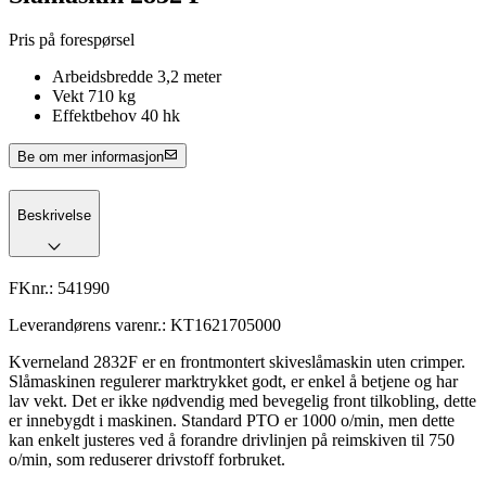
Pris på forespørsel
Arbeidsbredde 3,2 meter
Vekt 710 kg
Effektbehov 40 hk
Be om mer informasjon
Beskrivelse
FKnr.:
541990
Leverandørens varenr.:
KT1621705000
Kverneland 2832F er en frontmontert skiveslåmaskin uten crimper.
Slåmaskinen regulerer marktrykket godt, er enkel å betjene og har
lav vekt. Det er ikke nødvendig med bevegelig front tilkobling, dette
er innebygdt i maskinen. Standard PTO er 1000 o/min, men dette
kan enkelt justeres ved å forandre drivlinjen på reimskiven til 750
o/min, som reduserer drivstoff forbruket.