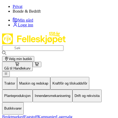
Privat
Bonde & Bedrift
Min gård
Logg inn
Velg min butikk
Gå til
Handlekurv
Traktor
Maskin og redskap
Kraftfôr og tilskuddsfôr
Planteproduksjon
Innendørsmekanisering
Drift og rekvisita
Butikkvarer
Bruktmarked
Fagstoff
Kampanjer
Lagersalg