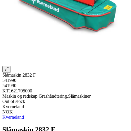
Slåmaskin 2832 F
541990
541990
KT1621705000
Maskin og redskap,Grashåndtering,Slåmaskiner
Out of stock
Kverneland
NOK
Kverneland
Slåmaskin 2832 F