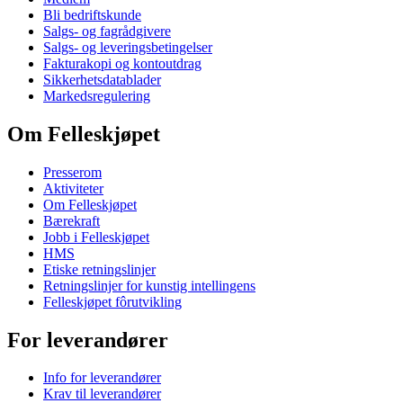
Bli bedriftskunde
Salgs- og fagrådgivere
Salgs- og leveringsbetingelser
Fakturakopi og kontoutdrag
Sikkerhetsdatablader
Markedsregulering
Om Felleskjøpet
Presserom
Aktiviteter
Om Felleskjøpet
Bærekraft
Jobb i Felleskjøpet
HMS
Etiske retningslinjer
Retningslinjer for kunstig intellingens
Felleskjøpet fôrutvikling
For leverandører
Info for leverandører
Krav til leverandører