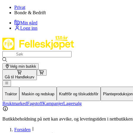
Privat
Bonde & Bedrift
Min gård
Logg inn
Velg min butikk
Gå til
Handlekurv
Traktor
Maskin og redskap
Kraftfôr og tilskuddsfôr
Planteproduksjon
Bruktmarked
Fagstoff
Kampanjer
Lagersalg
Butikkbeholdning på nett kan avvike, og leveringstiden i nettbutikken 
Forsiden