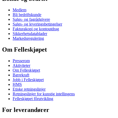
Medlem
Bli bedriftskunde
Salgs- og fagrådgivere
Salgs- og leveringsbetingelser
Fakturakopi og kontoutdrag
Sikkerhetsdatablader
Markedsregulering
Om Felleskjøpet
Presserom
Aktiviteter
Om Felleskjøpet
Bærekraft
Jobb i Felleskjøpet
HMS
Etiske retningslinjer
Retningslinjer for kunstig intellingens
Felleskjøpet fôrutvikling
For leverandører