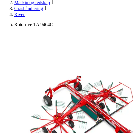
Maskin og redskap
Grashåndtering
River
Rotorrive TA 9464C