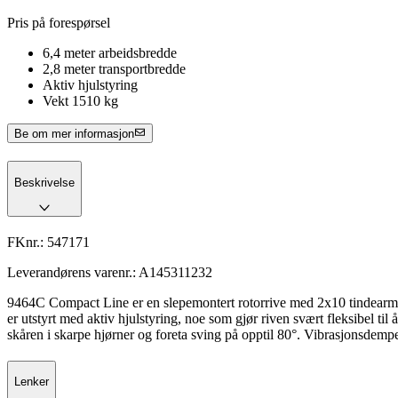
Pris på forespørsel
6,4 meter arbeidsbredde
2,8 meter transportbredde
Aktiv hjulstyring
Vekt 1510 kg
Be om mer informasjon
Beskrivelse
FKnr.:
547171
Leverandørens varenr.:
A145311232
9464C Compact Line er en slepemontert rotorrive med 2x10 tindearme
er utstyrt med aktiv hjulstyring, noe som gjør riven svært fleksibel t
skåren i skarpe hjørner og foreta sving på opptil 80°. Vibrasjonsdem
Lenker