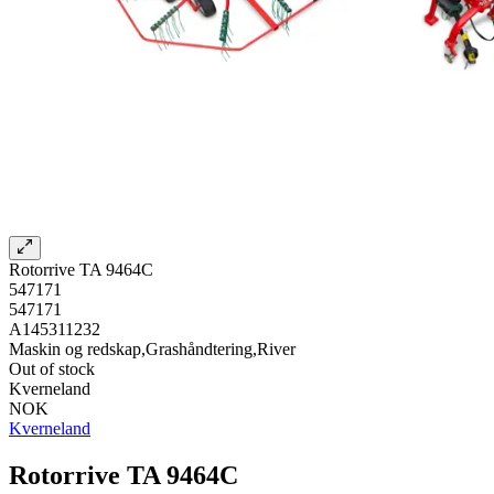
Rotorrive TA 9464C
547171
547171
A145311232
Maskin og redskap,Grashåndtering,River
Out of stock
Kverneland
NOK
Kverneland
Rotorrive TA 9464C