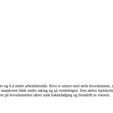
r og 6,4 meter arbeidsbredde. Riva er utstyrt med sterk hovedramme,
il å manøvrere både under raking og på vendeteigen. Den aktive hjulstyri
pere på hovedrammen sikrer unik bakkefølging og fremdrift av rotoren.