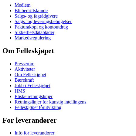
Medlem
Bli bedriftskunde
Salgs- og fagrådgivere
Salgs- og leveringsbetingelser
Fakturakopi og kontoutdrag
Sikkerhetsdatablader
Markedsregulering
Om Felleskjøpet
Presserom
Aktiviteter
Om Felleskjøpet
Bærekraft
Jobb i Felleskjøpet
HMS
Etiske retningslinjer
Retningslinjer for kunstig intellingens
Felleskjøpet fôrutvikling
For leverandører
Info for leverandører