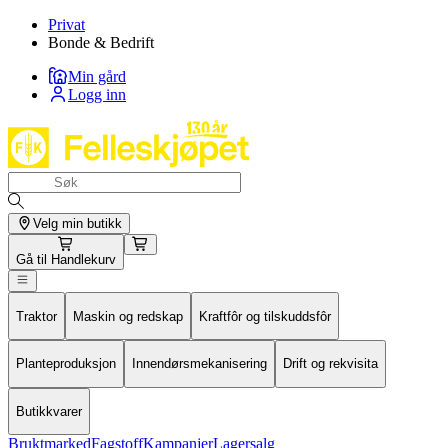
Privat
Bonde & Bedrift
Min gård
Logg inn
Velg min butikk
Gå til
Handlekurv
Traktor
Maskin og redskap
Kraftfôr og tilskuddsfôr
Planteproduksjon
Innendørsmekanisering
Drift og rekvisita
Butikkvarer
Bruktmarked
Fagstoff
Kampanjer
Lagersalg