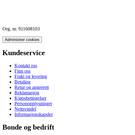
Org. nr. 911608103
Administrer cookies
Kundeservice
Kontakt oss
Finn oss
Frakt og levering
Betaling
Retur og angrerett
Reklamasjon
Kjøpsbetingelser
Personopplysninger
Nettsvindel
Informasjonskapsler
Bonde og bedrift