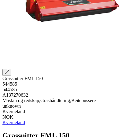
Grassnitter FML 150
544585
544585
A137270632
Maskin og redskap,Grashåndtering,Beitepussere
unknown
Kverneland
NOK
Kverneland
Grassnitter FML 150