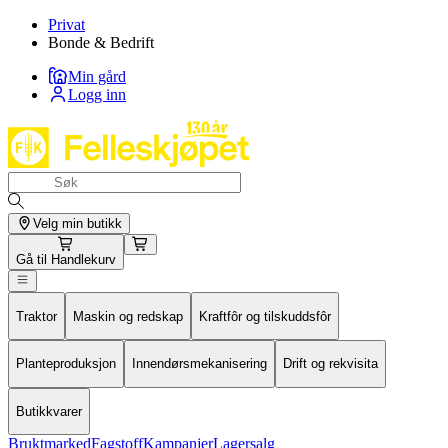
Privat
Bonde & Bedrift
Min gård
Logg inn
Velg min butikk
Gå til
Handlekurv
Traktor
Maskin og redskap
Kraftfôr og tilskuddsfôr
Planteproduksjon
Innendørsmekanisering
Drift og rekvisita
Butikkvarer
Bruktmarked
Fagstoff
Kampanjer
Lagersalg