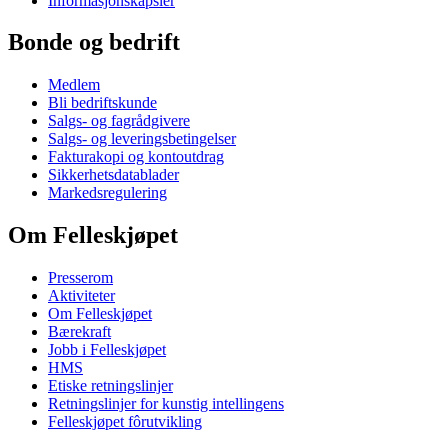
Informasjonskapsler
Bonde og bedrift
Medlem
Bli bedriftskunde
Salgs- og fagrådgivere
Salgs- og leveringsbetingelser
Fakturakopi og kontoutdrag
Sikkerhetsdatablader
Markedsregulering
Om Felleskjøpet
Presserom
Aktiviteter
Om Felleskjøpet
Bærekraft
Jobb i Felleskjøpet
HMS
Etiske retningslinjer
Retningslinjer for kunstig intellingens
Felleskjøpet fôrutvikling