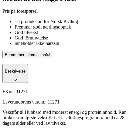
Pris på forespørsel
Til produksjon for Norsk Kylling
Fremmer godt næringsopptak
God tilvekst
God fôrutnyttelse
inneholder ikke narasin
Be om mer informasjon
Beskrivelse
FKnr.:
11271
Leverandørens varenr.:
11271
Vekstfôr til Hubbard med moderat energi og proteininnhold. Kan
brukes som første vekstfôr i et fasefôringsprogram fram til ca 28
dagers alder eller ved lav tilvekst.