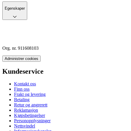
Egenskaper
Org. nr. 911608103
Administrer cookies
Kundeservice
Kontakt oss
Finn oss
Frakt og levering
Betaling
Retur og angrerett
Reklamasjon
Kjøpsbetingelser
Personopplysninger
Nettsvindel