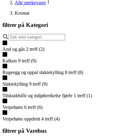
Alle merkevarer
Kromat
filtrer på
Kategori
And og gås
2
treff
(
2
)
Kalkun
9
treff
(
9
)
Rugeegg og oppal slaktekylling
8
treff
(
8
)
Slaktekylling
9
treff
(
9
)
Tilskuddsfôr og miljøberikelse fjørfe
1
treff
(
1
)
Verpehøns
6
treff
(
6
)
Verpehøns oppdrett
4
treff
(
4
)
filtrer på
Varehus