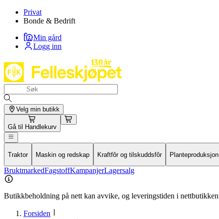
Privat
Bonde & Bedrift
Min gård
Logg inn
Velg min butikk
Gå til
Handlekurv
Traktor
Maskin og redskap
Kraftfôr og tilskuddsfôr
Planteproduksjon
Bruktmarked
Fagstoff
Kampanjer
Lagersalg
Butikkbeholdning på nett kan avvike, og leveringstiden i nettbutikken 
Forsiden