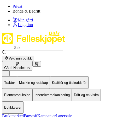
Privat
Bonde & Bedrift
Min gård
Logg inn
Velg min butikk
Gå til
Handlekurv
Traktor
Maskin og redskap
Kraftfôr og tilskuddsfôr
Planteproduksjon
Innendørsmekanisering
Drift og rekvisita
Butikkvarer
Bruktmarked
Fagstoff
Kampanjer
Lagersalg