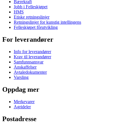
Bærekraft
Jobb i Felleskjøpet
HMS
Etiske retningslinjer
Retningslinjer for kunstig intellingens
Felleskjøpet fôrutvikling
For leverandører
Info for leverandører
Krav til leverandører
Samfunnsansvar
Anskaffelser
Avtaledokumenter
Varsling
Oppdag mer
Merkevarer
Agrideler
Postadresse