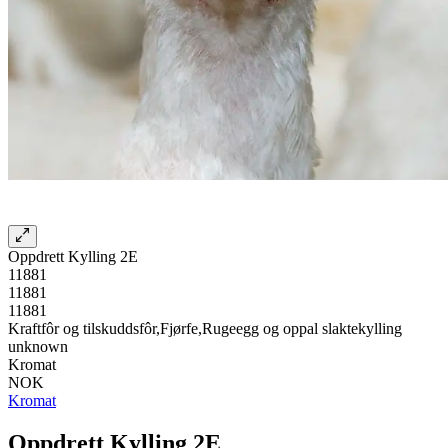
Oppdrett Kylling 2E
11881
11881
11881
Kraftfôr og tilskuddsfôr,Fjørfe,Rugeegg og oppal slaktekylling
unknown
Kromat
NOK
Kromat
Oppdrett Kylling 2E