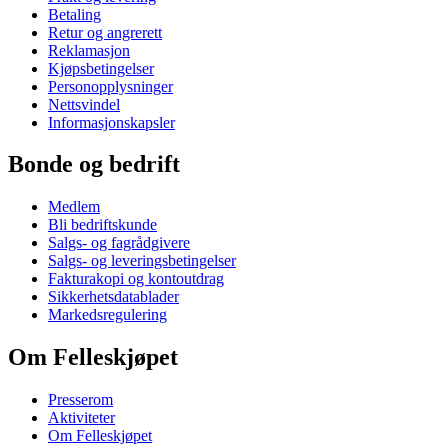
Betaling
Retur og angrerett
Reklamasjon
Kjøpsbetingelser
Personopplysninger
Nettsvindel
Informasjonskapsler
Bonde og bedrift
Medlem
Bli bedriftskunde
Salgs- og fagrådgivere
Salgs- og leveringsbetingelser
Fakturakopi og kontoutdrag
Sikkerhetsdatablader
Markedsregulering
Om Felleskjøpet
Presserom
Aktiviteter
Om Felleskjøpet