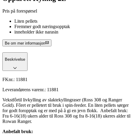
Pris på forespørsel
Liten pellets
Fremmer godt næringsopptak
inneholder ikke narasin
Be om mer informasjon
Beskrivelse
FKnr.:
11881
Leverandørens varenr.:
11881
Vekstfôrtil livkylling av slaktekyllingraser (Ross 308 og Ranger
Gold). Fôret er pelletert til bruk i spin-feeder. En liten pellets sørger
for godt foropptak og er med på å gi en jevn flokk. Anbefalt bruk:
Fra 6-16(18) ukers alder til Ross 308 og fra 8-16(18) ukeres alder til
Rowan Ranger.
Anbefalt bruk: